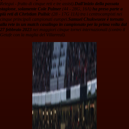
Retegui - frutto di cinque reti e tre assist).
Dall'inizio della passata
stagione
,
solamente Cole Palmer
(44 - 28G, 16A)
ha preso parte a
più reti di Christian Pulisic
(28 - 17G 11A) tra i centrocampisti nei
cinque principali campionati europei.
Samuel Chukwueze è tornato
alla rete in un match casalingo in campionato per la prima volta dal
27 febbraio 2023
nei maggiori cinque tornei internazionali (contro il
Getafe con la maglia del Villarreal).