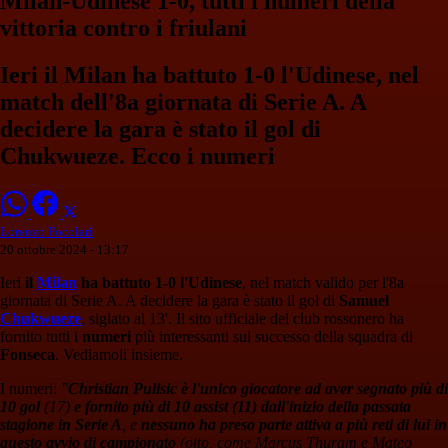
Milan-Udinese 1-0, tutti i numeri della
vittoria contro i friulani
Ieri il Milan ha battuto 1-0 l'Udinese, nel
match dell'8a giornata di Serie A. A
decidere la gara è stato il gol di
Chukwueze. Ecco i numeri
Lorenzo Focolari
20 ottobre 2024 - 13:17
Ieri
il
Milan
ha battuto 1-0 l'Udinese
, nel match valido per l'8a
giornata di Serie A. A decidere la gara è stato il gol di
Samuel
Chukwueze
, siglato al 13'. Il sito ufficiale del club rossonero ha
fornito tutti i
numeri
più interessanti sul successo della squadra di
Fonseca
. Vediamoli insieme.
I numeri:
"
Christian Pulisic è l'unico giocatore ad aver segnato più di
10 gol
(17)
e fornito più di 10 assist (11) dall'inizio della passata
stagione in Serie A
, e
nessuno ha preso parte attiva a più reti di lui in
questo avvio di campionato
(otto, come Marcus Thuram e Mateo