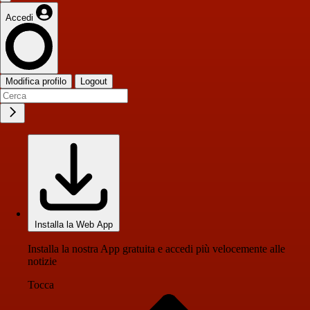
Accedi
Modifica profilo
Logout
Installa la Web App
Installa la nostra App gratuita e accedi più velocemente alle
notizie
Tocca