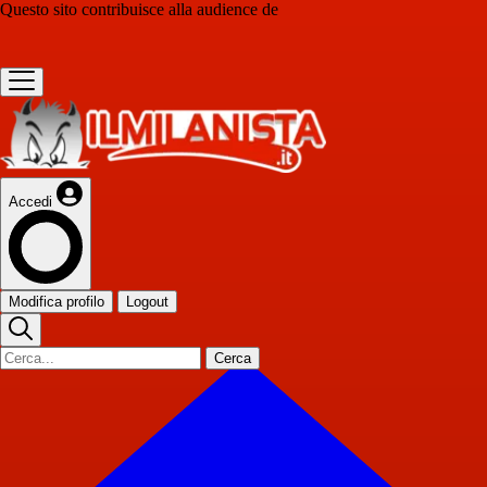
Questo sito contribuisce alla audience de
Accedi
Modifica profilo
Logout
Cerca