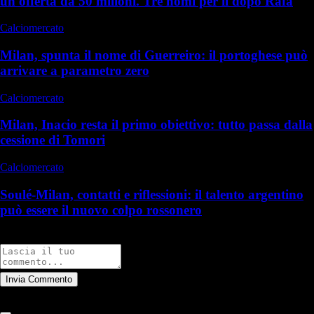
un'offerta da 50 milioni. Tre nomi per il dopo Rafa
Calciomercato
Milan, spunta il nome di Guerreiro: il portoghese può
arrivare a parametro zero
Calciomercato
Milan, Inacio resta il primo obiettivo: tutto passa dalla
cessione di Tomori
Calciomercato
Soulé-Milan, contatti e riflessioni: il talento argentino
può essere il nuovo colpo rossonero
Commenti
Invia Commento
Tutti
Leggi altri commenti