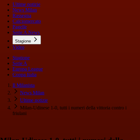
Ultime notizie
News Milan
Rassegna
Calciomercato
Pagelle
Serie A News
Stagione
Video
Stagione
Serie A
Europa League
Coppa Italia
Il Milanista
News Milan
Ultime notizie
Milan-Udinese 1-0, tutti i numeri della vittoria contro i
friulani