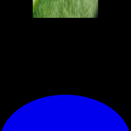
Il Milan ha vinto tre gare casalinghe di campionato di fila senza
subire gol
, per la prima volta dal periodo
tra marzo e maggio 2022
(cinque in quel caso).
Il Milan ha vinto quattro gare di fila in Serie A
dopo la sosta delle Nazionali
per la prima volta dal periodo
tra
l’ottobre 2010 e l'ottobre 2011
(cinque in quel caso).
Nessuna
formazione ha realizzato più reti del Milan nei primi 15' di gioco in
questo campionato
(quattro, come l'Inter).
Il
Milan
è la formazione che
ha realizzato
almeno una rete con più giocatori differenti in questa
Serie A: 10
, segue il Napoli a nove"
. (acmilan.com)
© RIPRODUZIONE RISERVATA