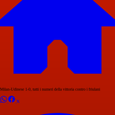
Milan-Udinese 1-0, tutti i numeri della vittoria contro i friulani