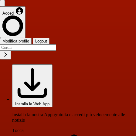
Accedi
Modifica profilo
Logout
Installa la Web App
Installa la nostra App gratuita e accedi più velocemente alle
notizie
Tocca