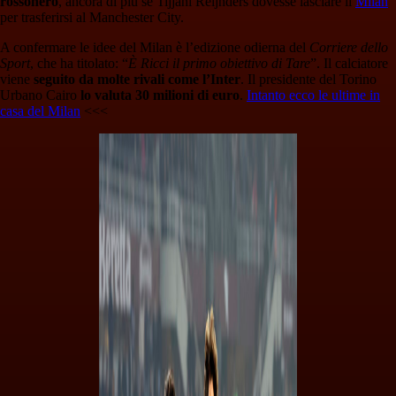
rossonero
, ancora di più se Tijjani Reijnders dovesse lasciare il
Milan
per trasferirsi al Manchester City.
A confermare le idee del Milan è l’edizione odierna del
Corriere dello
Sport
, che ha titolato: “
È Ricci il primo obiettivo di Tare
”. Il calciatore
viene
seguito da molte rivali come l’Inter
. Il presidente del Torino
Urbano Cairo
lo valuta 30 milioni di euro
.
Intanto ecco le ultime in
casa del Milan
<<<