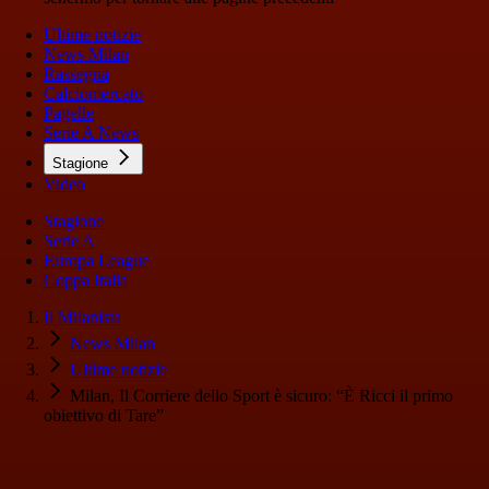
Ultime notizie
News Milan
Rassegna
Calciomercato
Pagelle
Serie A News
Stagione
Video
Stagione
Serie A
Europa League
Coppa Italia
Il Milanista
News Milan
Ultime notizie
Milan, Il Corriere dello Sport è sicuro: “È Ricci il primo
obiettivo di Tare”