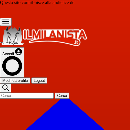
Questo sito contribuisce alla audience de
Accedi
Modifica profilo
Logout
Cerca