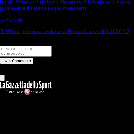
Soulé-Milan, contatti e riflessioni: il talento argentino
può essere il nuovo colpo rossonero
News Milan
Il Milan presenta assieme a Puma il terzo kit 2026/27
Commenti
Invia Commento
Tutti
Leggi altri commenti
Ilmilanista.it
Testata giornalistica autorizzazione tribunale di Roma iscritta con il
n°78 con delibera del 12/04/2018. Direttore Responsabile: Stefano
Benedetti