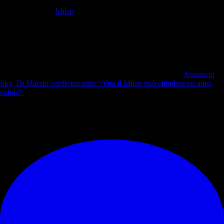
Per tale motivo il
Milan
spinge per l’addio, anche se nelle passate
settimane l’attaccante ha rifiutato delle offerte provenienti dall’
Arabia
Saudita
. Tuttavia la sensazione è che Origi possa tornare sui suoi
passi, soprattutto per non restare un anno fuori rosa.
Sono quattro i
club interessati al giocatore
, tra cui c’è l’
Al
Ettifaq
di Gerard (che lo
conosce molto bene). Ora spetta a Origi prendere una decisione sul suo
futuro, con il Milan pronto ad accettare qualsiasi destinazione.
Parlando invece del mercato in entrata, grande attenzione.
Annuncio
Sky, Di Marzio conferma tutto: "Ora il Milan può chiudere un altro
colpo!"
<<<
© RIPRODUZIONE RISERVATA