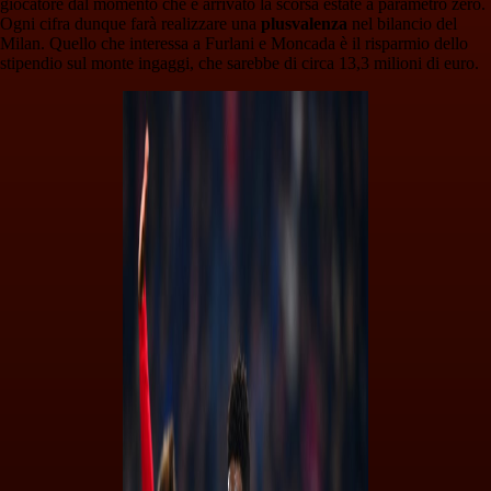
giocatore dal momento che è arrivato la scorsa estate a parametro zero.
Ogni cifra dunque farà realizzare una
plusvalenza
nel bilancio del
Milan. Quello che interessa a Furlani e Moncada è il risparmio dello
stipendio sul monte ingaggi, che sarebbe di circa 13,3 milioni di euro.