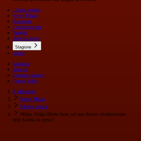
Ultime notizie
News Milan
Rassegna
Calciomercato
Pagelle
Serie A News
Stagione
Video
Stagione
Serie A
Europa League
Coppa Italia
Il Milanista
News Milan
Ultime notizie
Milan, Origi riflette bene sul suo futuro: rivalutazione
dell’Arabia in corso?