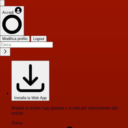
Accedi
Modifica profilo
Logout
Installa la Web App
Installa la nostra App gratuita e accedi più velocemente alle
notizie
Tocca