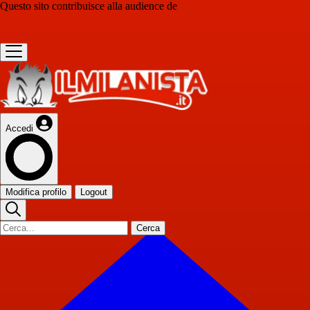
Questo sito contribuisce alla audience de
Accedi
Modifica profilo
Logout
Cerca