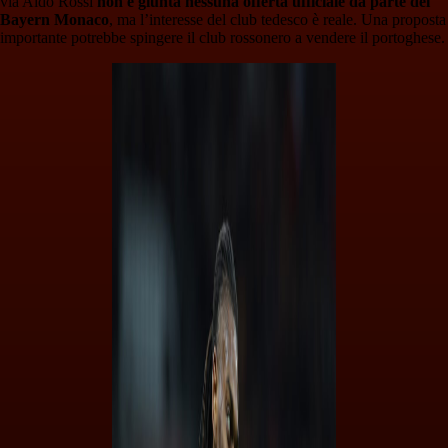
via Aldo Rossi
non è giunta nessuna offerta ufficiale da parte del
Bayern Monaco
, ma l’interesse del club tedesco è reale. Una proposta
importante potrebbe spingere il club rossonero a vendere il portoghese.