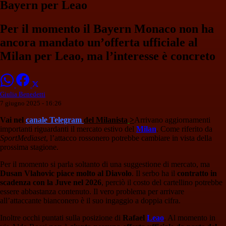
Bayern per Leao
Per il momento il Bayern Monaco non ha
ancora mandato un’offerta ufficiale al
Milan per Leao, ma l’interesse è concreto
Giulia Benedetti
7 giugno 2025 - 16:26
Vai nel
canale Telegram
del Milanista
>
Arrivano aggiornamenti
importanti riguardanti il mercato estivo del
Milan
. Come riferito da
SportMediaset
, l’attacco rossonero potrebbe cambiare in vista della
prossima stagione.
Per il momento si parla soltanto di una suggestione di mercato, ma
Dusan Vlahovic piace molto al Diavolo
. Il serbo ha il
contratto in
scadenza con la Juve nel 2026
, perciò il costo del cartellino potrebbe
essere abbastanza contenuto. Il vero problema per arrivare
all’attaccante bianconero è il suo ingaggio a doppia cifra.
Inoltre occhi puntati sulla posizione di
Rafael
Leao
. Al momento in