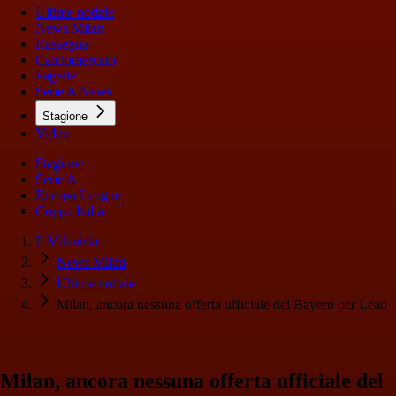
Ultime notizie
News Milan
Rassegna
Calciomercato
Pagelle
Serie A News
Stagione
Video
Stagione
Serie A
Europa League
Coppa Italia
Il Milanista
News Milan
Ultime notizie
Milan, ancora nessuna offerta ufficiale del Bayern per Leao
Milan, ancora nessuna offerta ufficiale del