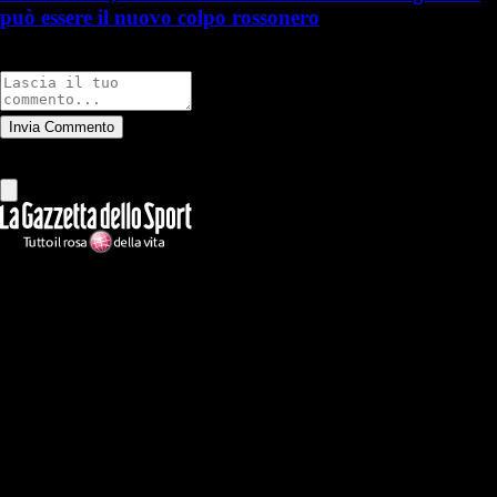
può essere il nuovo colpo rossonero
Commenti
Invia Commento
Tutti
Leggi altri commenti
Ilmilanista.it
Testata giornalistica autorizzazione tribunale di Roma iscritta con il
n°78 con delibera del 12/04/2018. Direttore Responsabile: Stefano
Benedetti
Il sito IlMilanista.it di titolarità di Geo Editrice S.r.l. con sede in Roma,
via Bomarzo 34, C.F./PI 09724341004, è affiliato al network Gazzanet
di RCS Mediagroup S.p.a.. Unico responsabile dei contenuti (testi,
foto, video e grafiche) è Geo Editrice; per ogni comunicazione avente
ad oggetto i contenuti del Sito scrivere a info@geoeditrice.it