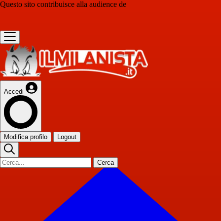
Questo sito contribuisce alla audience de
Accedi
Modifica profilo
Logout
Cerca