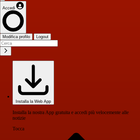
Accedi
Modifica profilo
Logout
Installa la Web App
Installa la nostra App gratuita e accedi più velocemente alle
notizie
Tocca