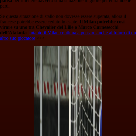
pausa
per riflettere davvero sulla situazione migliore per entrambe le
parti.
Se questa situazione di stallo non dovesse essere superata, allora il
francese potrebbe essere ceduto in estate.
Il Milan potrebbe così
virare su uno tra Chevalier del Lille o Marco Carnesecchi
dell’Atalanta
.
Intanto il Milan continua a pensare anche al futuro di un
altro suo giocatore
<<<