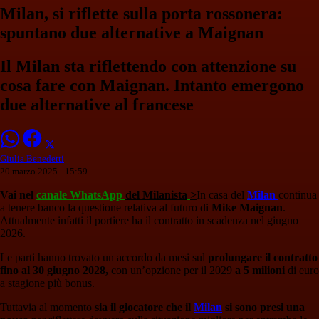
Milan, si riflette sulla porta rossonera:
spuntano due alternative a Maignan
Il Milan sta riflettendo con attenzione su
cosa fare con Maignan. Intanto emergono
due alternative al francese
Giulia Benedetti
20 marzo 2025 - 15:59
Vai nel
canale WhatsApp
del Milanista
>
In casa del
Milan
continua
a tenere banco la questione relativa al futuro di
Mike Maignan
.
Attualmente infatti il portiere ha il contratto in scadenza nel giugno
2026.
Le parti hanno trovato un accordo da mesi sul
prolungare il contratto
fino al 30 giugno 2028,
con un’opzione per il 2029
a 5 milioni
di euro
a stagione più bonus.
Tuttavia al momento
sia il giocatore che il
Milan
si sono presi una