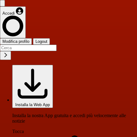
Accedi
Modifica profilo
Logout
Installa la Web App
Installa la nostra App gratuita e accedi più velocemente alle
notizie
Tocca