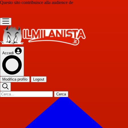
Questo sito contribuisce alla audience de
Accedi
Modifica profilo
Logout
Cerca