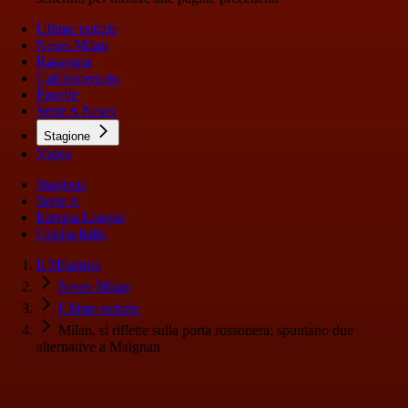
Ultime notizie
News Milan
Rassegna
Calciomercato
Pagelle
Serie A News
Stagione
Video
Stagione
Serie A
Europa League
Coppa Italia
Il Milanista
News Milan
Ultime notizie
Milan, si riflette sulla porta rossonera: spuntano due
alternative a Maignan