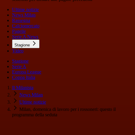
Ultime notizie
News Milan
Rassegna
Calciomercato
Pagelle
Serie A News
Stagione
Video
Stagione
Serie A
Europa League
Coppa Italia
Il Milanista
News Milan
Ultime notizie
Milan, domenica di lavoro per i rossoneri: questo il
programma della seduta