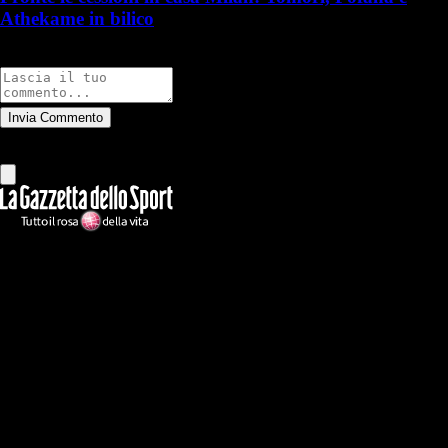
Athekame in bilico
Commenti
Invia Commento
Tutti
Leggi altri commenti
Ilmilanista.it
Testata giornalistica autorizzazione tribunale di Roma iscritta con il
n°78 con delibera del 12/04/2018. Direttore Responsabile: Stefano
Benedetti
Il sito IlMilanista.it di titolarità di Geo Editrice S.r.l. con sede in Roma,
via Bomarzo 34, C.F./PI 09724341004, è affiliato al network Gazzanet
di RCS Mediagroup S.p.a.. Unico responsabile dei contenuti (testi,
foto, video e grafiche) è Geo Editrice; per ogni comunicazione avente
ad oggetto i contenuti del Sito scrivere a info@geoeditrice.it