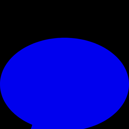
In conclusione si sono tenute varie esercitazioni tecniche fondate sul
possesso
, la
parte tattica
e la consueta
partitella
su campo ridotto. Il
programma di domani prevede sempre un allenamento al mattino.
© RIPRODUZIONE RISERVATA