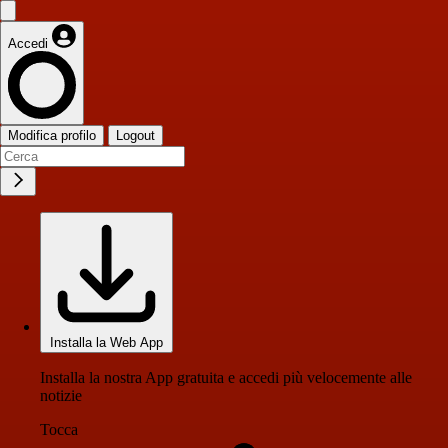
Accedi
Modifica profilo
Logout
Installa la Web App
Installa la nostra App gratuita e accedi più velocemente alle
notizie
Tocca