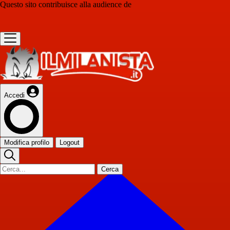
Questo sito contribuisce alla audience de
Accedi
Modifica profilo
Logout
Cerca