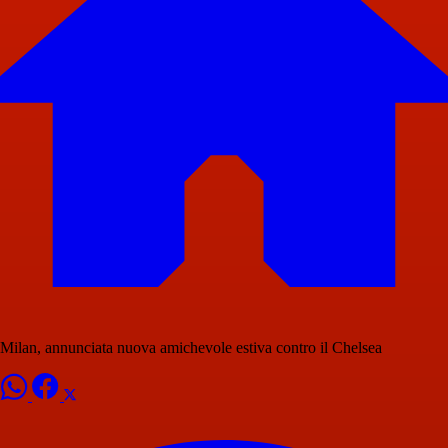
Milan, annunciata nuova amichevole estiva contro il Chelsea