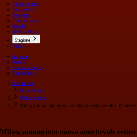
Ultime notizie
News Milan
Rassegna
Calciomercato
Pagelle
Serie A News
Stagione
Video
Stagione
Serie A
Europa League
Coppa Italia
Il Milanista
News Milan
Ultime notizie
Milan, annunciata nuova amichevole estiva contro il Chelsea
Milan, annunciata nuova amichevole estiva