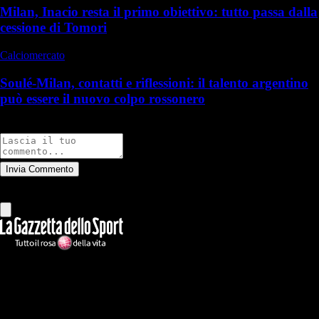
Milan, Inacio resta il primo obiettivo: tutto passa dalla
cessione di Tomori
Calciomercato
Soulé-Milan, contatti e riflessioni: il talento argentino
può essere il nuovo colpo rossonero
Commenti
Invia Commento
Tutti
Leggi altri commenti
Ilmilanista.it
Testata giornalistica autorizzazione tribunale di Roma iscritta con il
n°78 con delibera del 12/04/2018. Direttore Responsabile: Stefano