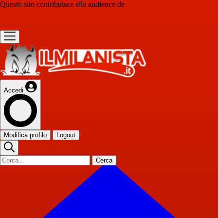
Questo sito contribuisce alla audience de
Accedi
Modifica profilo
Logout
Cerca