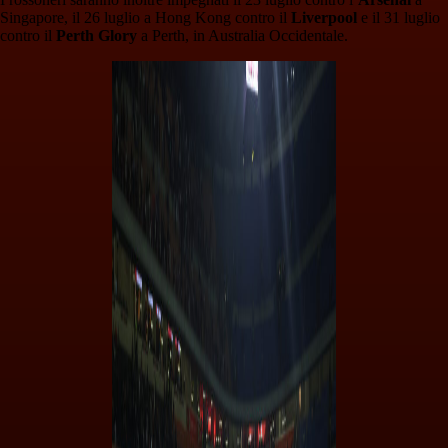
Singapore, il 26 luglio a Hong Kong contro il
Liverpool
e il 31 luglio
contro il
Perth Glory
a Perth, in Australia Occidentale.