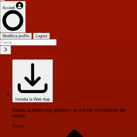
Accedi
Modifica profilo
Logout
Installa la Web App
Installa la nostra App gratuita e accedi più velocemente alle
notizie
Tocca