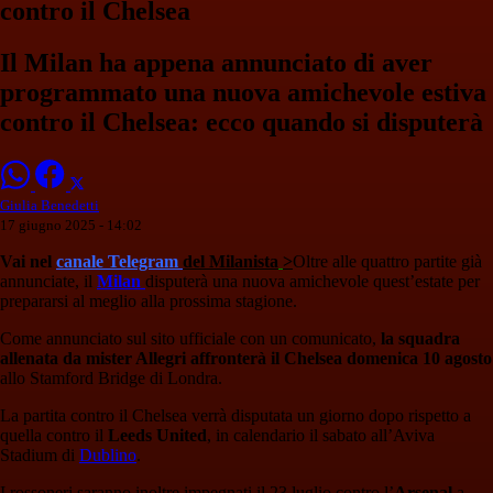
contro il Chelsea
Il Milan ha appena annunciato di aver
programmato una nuova amichevole estiva
contro il Chelsea: ecco quando si disputerà
Giulia Benedetti
17 giugno 2025 - 14:02
Vai nel
canale Telegram
del Milanista
>
Oltre alle quattro partite già
annunciate, il
Milan
disputerà una nuova amichevole quest’estate per
prepararsi al meglio alla prossima stagione.
Come annunciato sul sito ufficiale con un comunicato,
la squadra
allenata da mister Allegri affronterà il Chelsea domenica 10 agosto
allo Stamford Bridge di Londra.
La partita contro il Chelsea verrà disputata un giorno dopo rispetto a
quella contro il
Leeds United
, in calendario il sabato all’Aviva
Stadium di
Dublino
.
I rossoneri saranno inoltre impegnati il 23 luglio contro l’
Arsenal
a