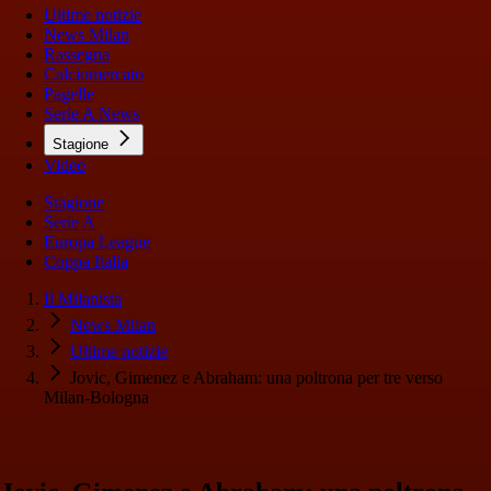
Ultime notizie
News Milan
Rassegna
Calciomercato
Pagelle
Serie A News
Stagione
Video
Stagione
Serie A
Europa League
Coppa Italia
Il Milanista
News Milan
Ultime notizie
Jovic, Gimenez e Abraham: una poltrona per tre verso
Milan-Bologna