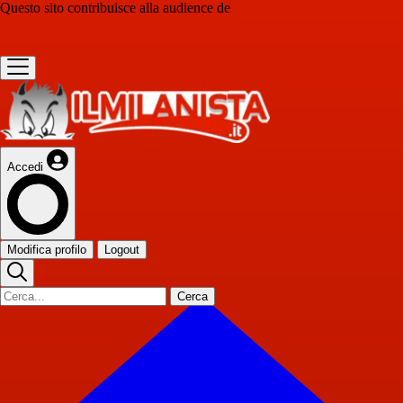
Questo sito contribuisce alla audience de
Accedi
Modifica profilo
Logout
Cerca