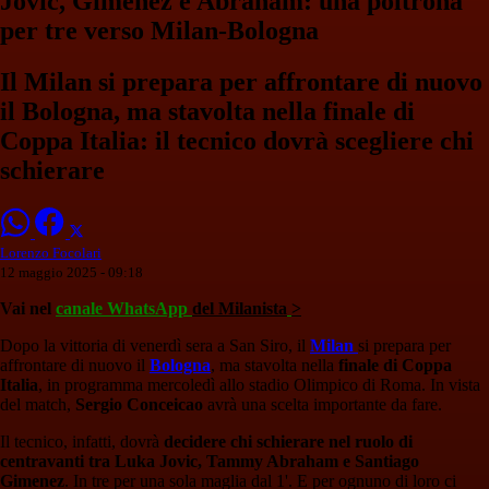
Jovic, Gimenez e Abraham: una poltrona
per tre verso Milan-Bologna
Il Milan si prepara per affrontare di nuovo
il Bologna, ma stavolta nella finale di
Coppa Italia: il tecnico dovrà scegliere chi
schierare
Lorenzo Focolari
12 maggio 2025 - 09:18
Vai nel
canale WhatsApp
del Milanista
>
Dopo la vittoria di venerdì sera a San Siro, il
Milan
si prepara per
affrontare di nuovo il
Bologna
, ma stavolta nella
finale di Coppa
Italia
, in programma mercoledì allo stadio Olimpico di Roma. In vista
del match,
Sergio Conceicao
avrà una scelta importante da fare.
Il tecnico, infatti, dovrà
decidere chi schierare nel ruolo di
centravanti tra Luka Jovic, Tammy Abraham e Santiago
Gimenez
. In tre per una sola maglia dal 1'. E per ognuno di loro ci