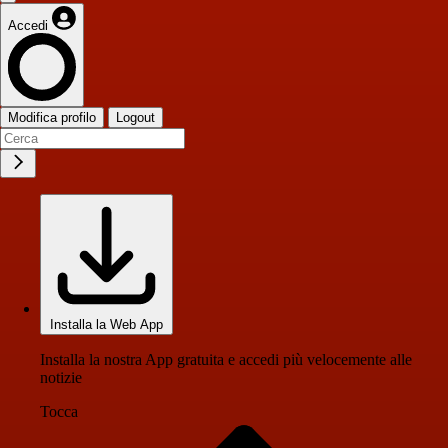
Accedi
Modifica profilo
Logout
Installa la Web App
Installa la nostra App gratuita e accedi più velocemente alle
notizie
Tocca