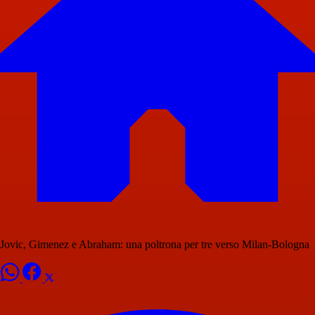
Jovic, Gimenez e Abraham: una poltrona per tre verso Milan-Bologna