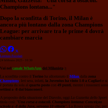
Milan, Gazzetta: "Una corsa a ostacoli.
Champions lontana..."
Dopo la sconfitta di Torino, il Milan è
ancora più lontano dalla zona Champions
League: per arrivare tra le prime 4 dovrà
cambiare marcia
Lorenzo Focolari
24 febbraio 2025 - 10:30
Vai nel
canale WhatsApp
del Milanista
>
La sconfitta contro il
Torino
ha allontanato il
Milan
dalla
zona
Champions
. Ieri sera, infatti,
la Juventus ha vinto 1-0 a Cagliari
e si
è portata da sola al
quarto posto
con
49 punti
, mentre i rossoneri sono
settimi a -8 dai bianconeri
.
A proposito della situazione del Diavolo, oggi
La Gazzetta dello Sport
titola così:
"
Una corsa a ostacoli. Champions lontana: Conceiçao
scivola a -8 della Juve, servono 10 vittorie
"
. La Rosea spiega che, per