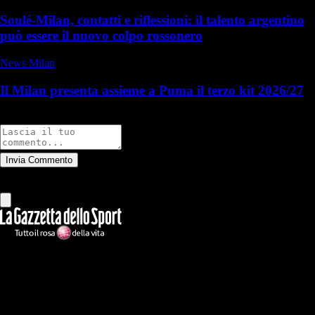
Soulé-Milan, contatti e riflessioni: il talento argentino
può essere il nuovo colpo rossonero
News Milan
Il Milan presenta assieme a Puma il terzo kit 2026/27
Commenti
Invia Commento
Tutti
Leggi altri commenti
Ilmilanista.it
Testata giornalistica autorizzazione tribunale di Roma iscritta con il
n°78 con delibera del 12/04/2018. Direttore Responsabile: Stefano
Benedetti