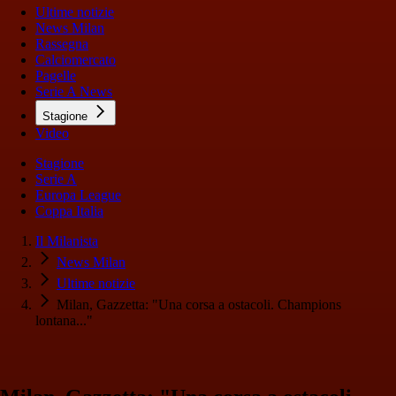
Ultime notizie
News Milan
Rassegna
Calciomercato
Pagelle
Serie A News
Stagione
Video
Stagione
Serie A
Europa League
Coppa Italia
Il Milanista
News Milan
Ultime notizie
Milan, Gazzetta: "Una corsa a ostacoli. Champions
lontana..."