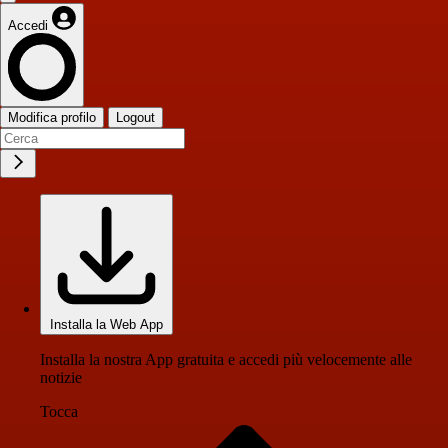
Accedi
Modifica profilo
Logout
Installa la Web App
Installa la nostra App gratuita e accedi più velocemente alle
notizie
Tocca