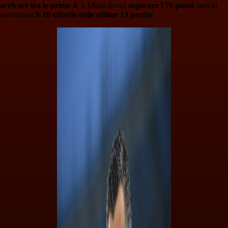
arrivare tra le prime 4
, il Milan dovrà
superare i 70 punti
: perciò
serviranno
9-10 vittorie nelle ultime 13 partite
.