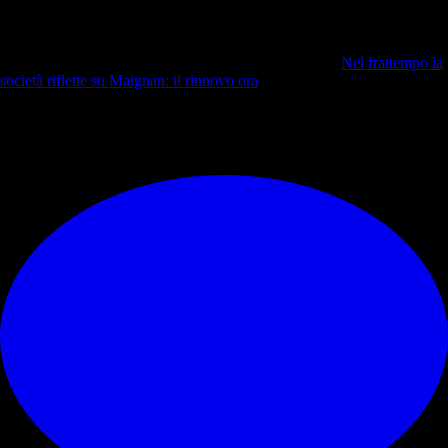
Un ruolino di marcia non facile da mettere in pratica. I rossoneri,
infatti, finora hanno
vinto solo 11 delle 25 partite di campionato
disputate
. Nonostante ciò,
Sergio Conceicao continua a essere
fiducioso
per l'obiettivo che gli varrebbe la conferma.
Nel frattempo la
società riflette su Maignan: il rinnovo ora
...
© RIPRODUZIONE RISERVATA