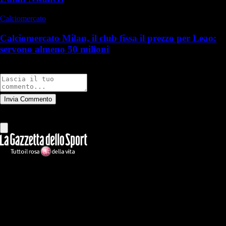
Calciomercato
Calciomercato Milan, il club fissa il prezzo per Leao:
servono almeno 50 milioni
Commenti
Invia Commento
Tutti
Leggi altri commenti
Ilmilanista.it
Testata giornalistica autorizzazione tribunale di Roma iscritta con il
n°78 con delibera del 12/04/2018. Direttore Responsabile: Stefano
Benedetti
Il sito IlMilanista.it di titolarità di Geo Editrice S.r.l. con sede in Roma,