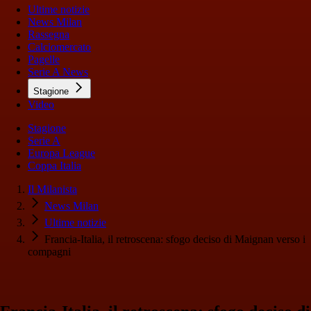
Ultime notizie
News Milan
Rassegna
Calciomercato
Pagelle
Serie A News
Stagione
Video
Stagione
Serie A
Europa League
Coppa Italia
Il Milanista
News Milan
Ultime notizie
Francia-Italia, il retroscena: sfogo deciso di Maignan verso i
compagni