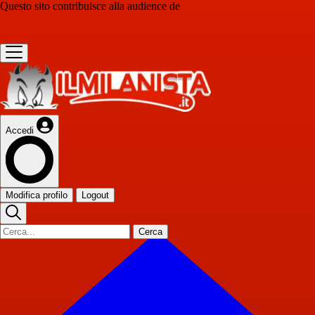
Questo sito contribuisce alla audience de
Accedi
Modifica profilo
Logout
Cerca