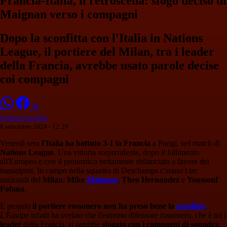
Francia-Italia, il retroscena: sfogo deciso di
Maignan verso i compagni
Dopo la sconfitta con l'Italia in Nations
League, il portiere del Milan, tra i leader
della Francia, avrebbe usato parole decise
coi compagni
Lorenzo Focolari
8 settembre 2024 - 12:20
Venerdì sera
l'Italia ha battuto 3-1 la Francia
a Parigi, nel match di
Nations League
. Una vittoria sorprendente, dopo il fallimento
all'Europeo e con il pronostico nettamente sbilanciato a favore dei
transalpini. In campo nella squadra di Deschamps c'erano i tre
nazionali del
Milan
:
Mike
Maignan
,
Theo Hernandez
e
Youssouf
Fofana
.
E proprio
il portiere rossonero non ha preso bene la
sconfitta
.
L'Equipe
infatti ha svelato che l'estremo difensore rossonero, che è tra i
leader
della Francia, si sarebbe
sfogato con i compagni di squadra
,