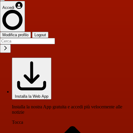
Accedi
Modifica profilo
Logout
Installa la Web App
Installa la nostra App gratuita e accedi più velocemente alle
notizie
Tocca