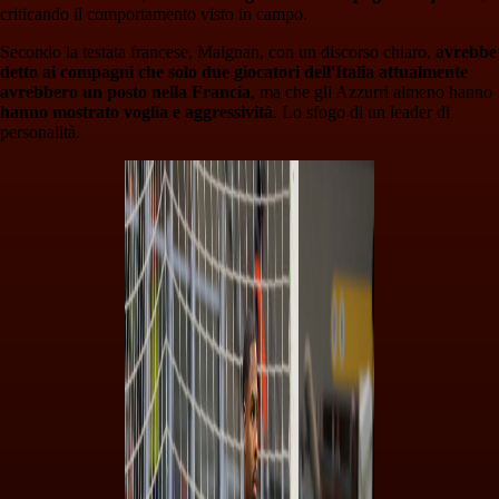
criticando il comportamento visto in campo.
Secondo la testata francese, Maignan, con un discorso chiaro,
avrebbe
detto ai compagni che solo due giocatori dell'Italia attualmente
avrebbero un posto nella Francia
, ma che gli Azzurri almeno hanno
hanno mostrato voglia e aggressività
. Lo sfogo di un leader di
personalità.