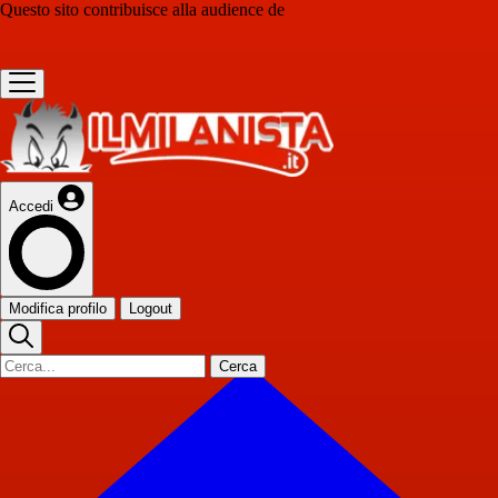
Questo sito contribuisce alla audience de
Accedi
Modifica profilo
Logout
Cerca