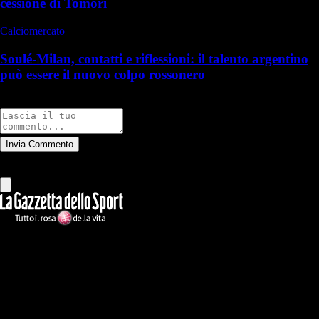
cessione di Tomori
Calciomercato
Soulé-Milan, contatti e riflessioni: il talento argentino
può essere il nuovo colpo rossonero
Commenti
Invia Commento
Tutti
Leggi altri commenti
Ilmilanista.it
Testata giornalistica autorizzazione tribunale di Roma iscritta con il
n°78 con delibera del 12/04/2018. Direttore Responsabile: Stefano
Benedetti