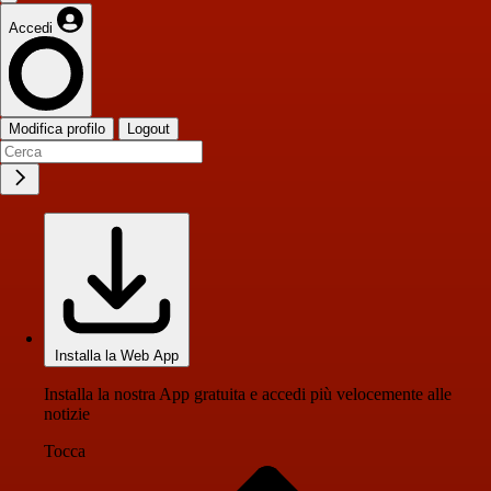
Accedi
Modifica profilo
Logout
Installa la Web App
Installa la nostra App gratuita e accedi più velocemente alle
notizie
Tocca