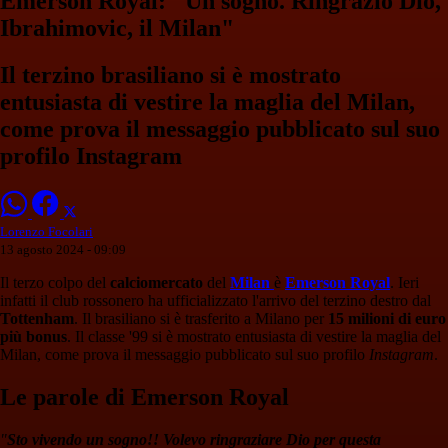
Emerson Royal: "Un sogno. Ringrazio Dio,
Ibrahimovic, il Milan"
Il terzino brasiliano si è mostrato
entusiasta di vestire la maglia del Milan,
come prova il messaggio pubblicato sul suo
profilo Instagram
Lorenzo Focolari
13 agosto 2024 - 09:09
Il terzo colpo del
calciomercato
del
Milan
è
Emerson Royal
. Ieri
infatti il club rossonero ha ufficializzato l'arrivo del terzino destro dal
Tottenham
. Il brasiliano si è trasferito a Milano per
15 milioni di euro
più bonus
. Il classe '99 si è mostrato entusiasta di vestire la maglia del
Milan, come prova il messaggio pubblicato sul suo profilo
Instagram
.
Le parole di Emerson Royal
"
Sto vivendo un sogno!! Volevo ringraziare Dio per questa