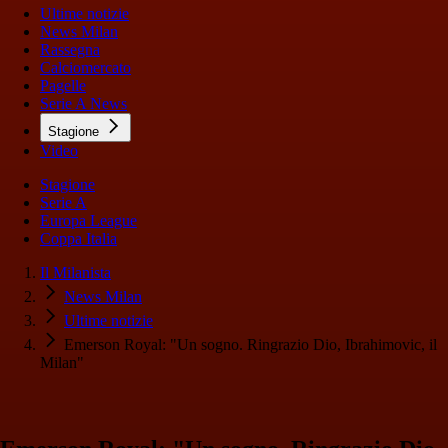
Ultime notizie
News Milan
Rassegna
Calciomercato
Pagelle
Serie A News
Stagione
Video
Stagione
Serie A
Europa League
Coppa Italia
Il Milanista
News Milan
Ultime notizie
Emerson Royal: "Un sogno. Ringrazio Dio, Ibrahimovic, il
Milan"