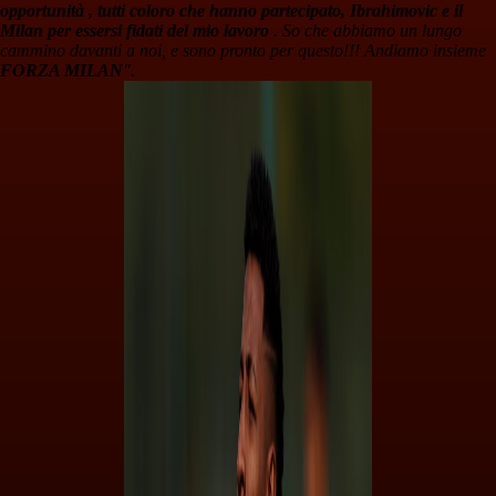
opportunità , tutti coloro che hanno partecipato, Ibrahimovic e il
Milan per essersi fidati del mio lavoro
. So che abbiamo un lungo
cammino davanti a noi, e sono pronto per questo!!! Andiamo insieme
FORZA MILAN
".