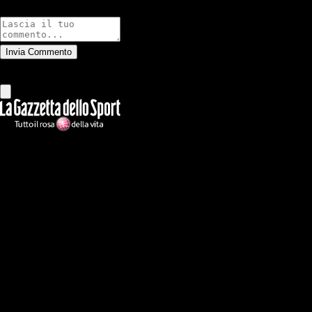
Commenti
Invia Commento
Tutti
Leggi altri commenti
Ilmilanista.it
Testata giornalistica autorizzazione tribunale di Roma iscritta con il
n°78 con delibera del 12/04/2018. Direttore Responsabile: Stefano
Benedetti
Il sito IlMilanista.it di titolarità di Geo Editrice S.r.l. con sede in Roma,
via Bomarzo 34, C.F./PI 09724341004, è affiliato al network Gazzanet
di RCS Mediagroup S.p.a.. Unico responsabile dei contenuti (testi,
foto, video e grafiche) è Geo Editrice; per ogni comunicazione avente
ad oggetto i contenuti del Sito scrivere a info@geoeditrice.it
Pagina non ufficiale, non autorizzata o connessa a Associazione Calcio
Milan S.p.A. I marchi MILAN e AC MILAN sono di esclusiva