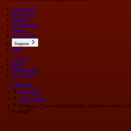
Ultime notizie
News Milan
Rassegna
Calciomercato
Pagelle
Serie A News
Stagione
Video
Stagione
Serie A
Europa League
Coppa Italia
Il Milanista
News Milan
Ultime notizie
Di Marzio: “Theo andrà all'Al Hilal, Zinchenko avrebbe l'ok
di Allegri”