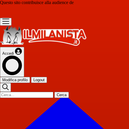
Questo sito contribuisce alla audience de
Accedi
Modifica profilo
Logout
Cerca