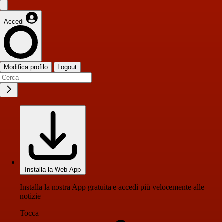
Accedi
Modifica profilo
Logout
Installa la Web App
Installa la nostra App gratuita e accedi più velocemente alle
notizie
Tocca