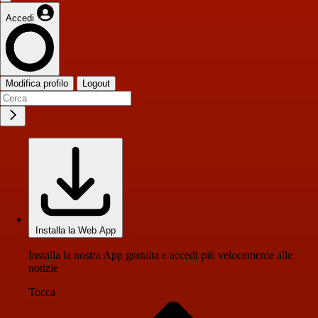
Accedi
Modifica profilo
Logout
Installa la Web App
Installa la nostra App gratuita e accedi più velocemente alle
notizie
Tocca