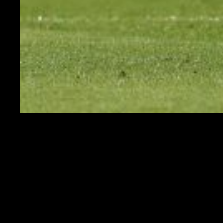
Il Milan festeggia dopo un gol segnato contro il Genoa
Le parole di Pioli
"
Arriveremo da un risultato negativo sì. Non da una prestazione
negativa, questo assolutamente no. Quando perdi c'è sempre qualcosa
in cui puoi fare di più e noi dobbiamo farlo nelle prossime gare. Siamo
in corsa per la Champions e questa è una corsa dura e impegnativa.
Certo il livello non scenderà da qui fino alla fine del campionato. Oggi
non abbiamo portato via il risultato a casa. Ci proveremo alla
prossima
.
Loro hanno fatto dei cambi senza cambiare le posizioni, alla