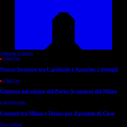
Continua la lettura
Ultim’ora
Nuovo Incontro tra Cardinale e Amorim: i dettagli
Ultim’ora
Gimenez nel mirino del Porto: le opzioni del Milan
Calciomercato
Contatti tra Milan e Torino per il prestito di Cissé
News Milan