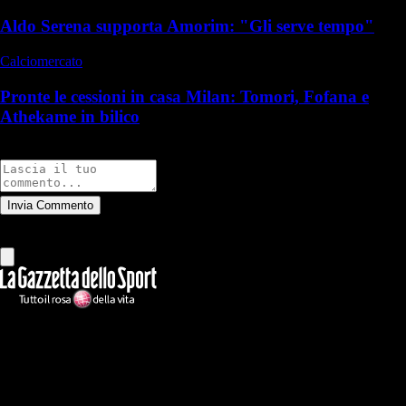
Aldo Serena supporta Amorim: "Gli serve tempo"
Calciomercato
Pronte le cessioni in casa Milan: Tomori, Fofana e
Athekame in bilico
Commenti
Invia Commento
Tutti
Leggi altri commenti
Ilmilanista.it
Testata giornalistica autorizzazione tribunale di Roma iscritta con il
n°78 con delibera del 12/04/2018. Direttore Responsabile: Stefano
Benedetti