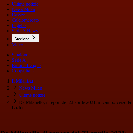
Ultime notizie
News Milan
Rassegna
Calciomercato
Pagelle
Serie A News
Stagione
Video
Stagione
Serie A
Europa League
Coppa Italia
Il Milanista
News Milan
Ultime notizie
Da Milanello, il report del 23 aprile 2021: in campo verso la
Lazio