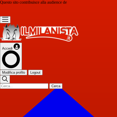
Questo sito contribuisce alla audience de
Accedi
Modifica profilo
Logout
Cerca