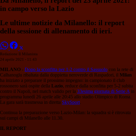
Da Milanello, il report del 23 aprile 2021:
in campo verso la Lazio
Le ultime notizie da Milanello: il report
della sessione di allenamento di ieri.
Redazione Il Milanista
24 aprile 2021 - 11:43
MILANO
-
Dopo la sconfitta per 1-2 contro il Sassuolo
con la rete di
Calhanoglu ribaltata dalla doppietta neroverde di Raspadori, il
Milan
ha iniziato a preparare il prossimo impegno: in campionato il club
rossonero sarà ospite della
Lazio
, reduce dalla sconfitta per 5-2 subita
contro il Napoli, nel match valido per la
33esima giornata di Serie A
in
programma lunedì 26 aprile alle 20:45 allo stadio Olimpico di Roma.
La gara sarà trasmessa in diretta
SkySport
.
Continua la preparazione verso Lazio-Milan: la squadra si è ritrovata
sui campi di Milanello alle 11.30.
IL REPORT