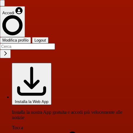
Accedi
Modifica profilo
Logout
Installa la Web App
Installa la nostra App gratuita e accedi più velocemente alle
notizie
Tocca