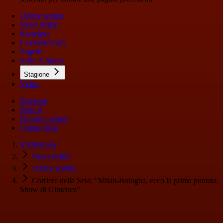
Ultime notizie
News Milan
Rassegna
Calciomercato
Pagelle
Serie A News
Stagione
Video
Stagione
Serie A
Europa League
Coppa Italia
Il Milanista
News Milan
Ultime notizie
Corriere della Sera: “Milan-Bologna, ecco la prima puntata.
Show di Gimenez”