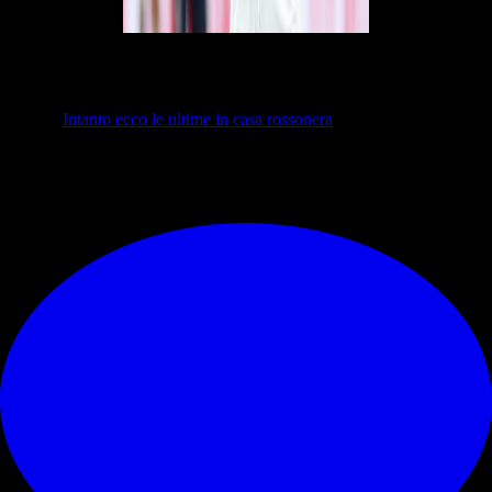
Il Milan ha vinto la prima sfida contro il Bologna, anche se ora arriva
la più difficile.
Mercoledì sera allo stadio Olimpico di Roma ci sarà
la Finale di Coppa Italia
. Il Diavolo spera di replicare la vittoria di
ieri sera.
Intanto ecco le ultime in casa rossonera
<<<
© RIPRODUZIONE RISERVATA