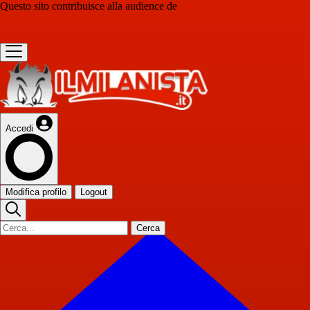
Questo sito contribuisce alla audience de
Accedi
Modifica profilo
Logout
Cerca