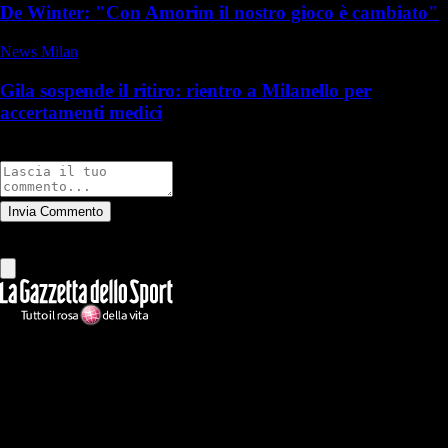
De Winter: "Con Amorim il nostro gioco è cambiato"
News Milan
Gila sospende il ritiro: rientro a Milanello per
accertamenti medici
Commenti
Invia Commento
Tutti
Leggi altri commenti
Ilmilanista.it
Testata giornalistica autorizzazione tribunale di Roma iscritta con il
n°78 con delibera del 12/04/2018. Direttore Responsabile: Stefano
Benedetti