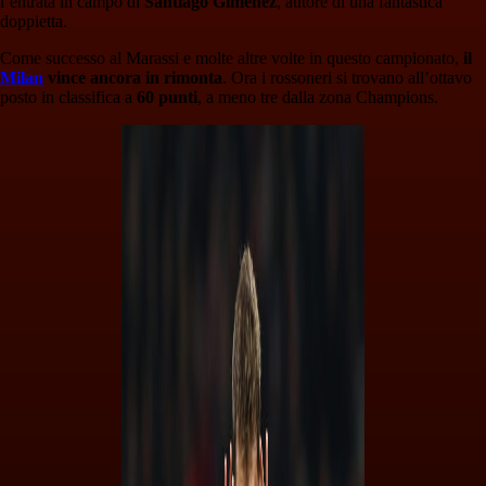
l’entrata in campo di
Santiago Gimenez
, autore di una fantastica
doppietta.
Come successo al Marassi e molte altre volte in questo campionato,
il
Milan
vince ancora in rimonta
. Ora i rossoneri si trovano all’ottavo
posto in classifica a
60 punti
, a meno tre dalla zona Champions.