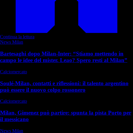
Continua la lettura
News Milan
Bartesaghi dopo Milan-Inter: “Stiamo mettendo in
campo le idee del mister. Leao? Spero resti al Milan”
Calciomercato
Soulé-Milan, contatti e riflessioni: il talento argentino
può essere il nuovo colpo rossonero
Calciomercato
Milan, Gimenez può partire: spunta la pista Porto per
il messicano
News Milan