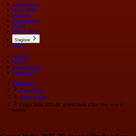
Ultime notizie
News Milan
Rassegna
Calciomercato
Pagelle
Serie A News
Stagione
Video
Stagione
Serie A
Europa League
Coppa Italia
Il Milanista
News Milan
Ultime notizie
Coppa Italia 2025-26, ipotesi finale a San Siro: ecco il
motivo