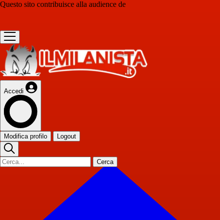
Questo sito contribuisce alla audience de
Accedi
Modifica profilo
Logout
Cerca