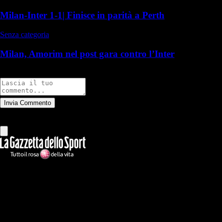
Milan-Inter 1-1| Finisce in parità a Perth
Senza categoria
Milan, Amorim nel post gara contro l’Inter
Commenti
Invia Commento
Tutti
Leggi altri commenti
Ilmilanista.it
Testata giornalistica autorizzazione tribunale di Roma iscritta con il
n°78 con delibera del 12/04/2018. Direttore Responsabile: Stefano
Benedetti