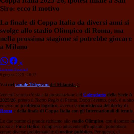
Coppa Italia 2025-26, ipotesi finale a San
Siro: ecco il motivo
La finale di Coppa Italia da diversi anni si
svolge allo stadio Olimpico di Roma, ma
nella prossima stagione si potrebbe giocare
a Milano
Lorenzo Focolari
9 giugno 2025 - 10:12
Vai nel
canale Telegram
del Milanista
>
Venerdì scorso c'è stata la presentazione del
Calendario
della Serie A
2025/26
, presso il
Teatro Regio
di Parma. Dopo l'evento, però, è subito
emerso un
problema logistico
, ovvero la
coincidenza del derby di
Roma
e della finale di Coppa Italia con gli Internazionali di tennis
.
Le due partite di grande richiamo allo
stadio Olimpico
, con il torneo in
corso al
Foro Italico
, complesso adiacente all'impianto, potrebbero
creare diverse problematiche di
ordine pubblico.
Per questo, ci