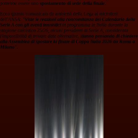
potrebbe essere uno
spostamento di sede della finale
.
Ecco quanto comunicato da ambienti della Lega ai microfoni
dell'
ANSA
:
"
Viste le reazioni alla concomitanza del Calendario della
Serie A con gli eventi tennistici
in programma in Italia durante la
stagione calcistica 25/26, alcuni presidenti di Serie A, considerata
l'impossibilità di trovare date alternative,
stanno pensando di chiedere
alla Assemblea di spostare la finale di Coppa Italia 2026 da Roma a
Milano
"
.