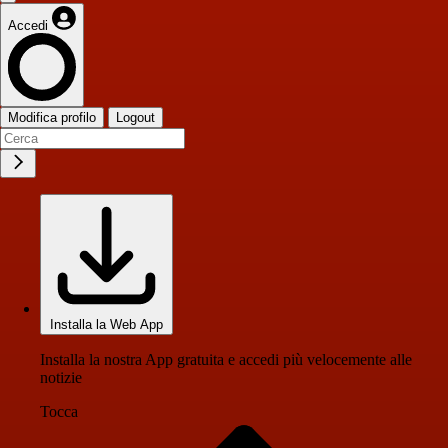
Accedi
Modifica profilo
Logout
Installa la Web App
Installa la nostra App gratuita e accedi più velocemente alle
notizie
Tocca