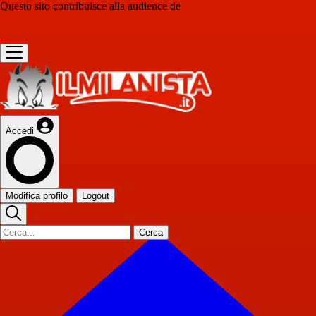
Questo sito contribuisce alla audience de
Accedi
Modifica profilo
Logout
Cerca