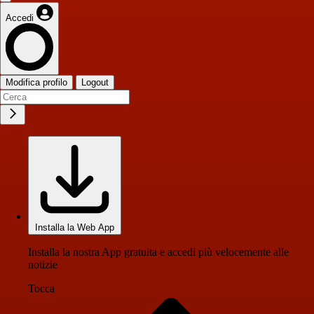
Accedi
Modifica profilo
Logout
Installa la Web App
Installa la nostra App gratuita e accedi più velocemente alle
notizie
Tocca