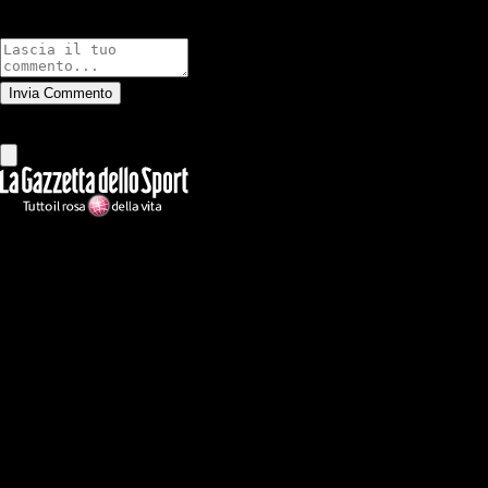
Commenti
Invia Commento
Tutti
Leggi altri commenti
Ilmilanista.it
Testata giornalistica autorizzazione tribunale di Roma iscritta con il
n°78 con delibera del 12/04/2018. Direttore Responsabile: Stefano
Benedetti
Il sito IlMilanista.it di titolarità di Geo Editrice S.r.l. con sede in Roma,
via Bomarzo 34, C.F./PI 09724341004, è affiliato al network Gazzanet
di RCS Mediagroup S.p.a.. Unico responsabile dei contenuti (testi,
foto, video e grafiche) è Geo Editrice; per ogni comunicazione avente
ad oggetto i contenuti del Sito scrivere a info@geoeditrice.it
Pagina non ufficiale, non autorizzata o connessa a Associazione Calcio