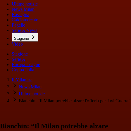
Ultime notizie
News Milan
Rassegna
Calciomercato
Pagelle
Serie A News
Stagione
Video
Stagione
Serie A
Europa League
Coppa Italia
Il Milanista
News Milan
Ultime notizie
Bianchin: “Il Milan potrebbe alzare l'offerta per Javi Guerra”
Bianchin: “Il Milan potrebbe alzare