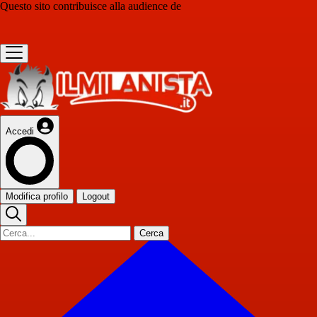
Questo sito contribuisce alla audience de
Accedi
Modifica profilo
Logout
Cerca