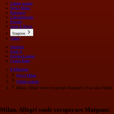
Ultime notizie
News Milan
Rassegna
Calciomercato
Pagelle
Serie A News
Stagione
Video
Stagione
Serie A
Europa League
Coppa Italia
Il Milanista
News Milan
Ultime notizie
Milan, Allegri vuole recuperare Maignan: c'è la carta Filippi
Milan, Allegri vuole recuperare Maignan: