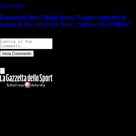
News Milan
Bartesaghi dopo Milan-Inter: “Stiamo mettendo in
campo le idee del mister. Leao? Spero resti al Milan”
Commenti
Invia Commento
Tutti
Leggi altri commenti
Ilmilanista.it
Testata giornalistica autorizzazione tribunale di Roma iscritta con il
n°78 con delibera del 12/04/2018. Direttore Responsabile: Stefano
Benedetti
Il sito IlMilanista.it di titolarità di Geo Editrice S.r.l. con sede in Roma,
via Bomarzo 34, C.F./PI 09724341004, è affiliato al network Gazzanet