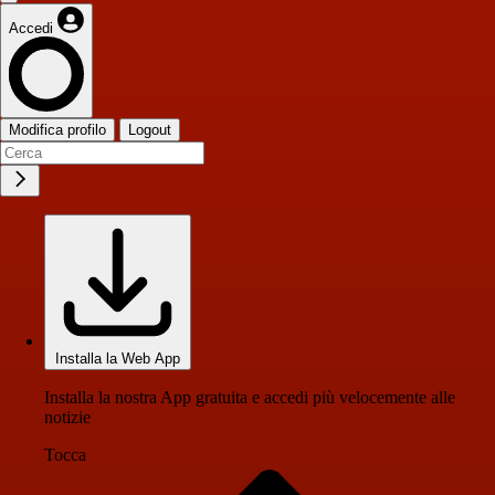
Accedi
Modifica profilo
Logout
Installa la Web App
Installa la nostra App gratuita e accedi più velocemente alle
notizie
Tocca