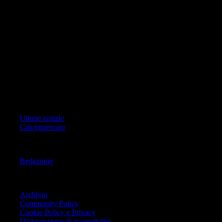
di RCS Mediagroup S.p.a.. Unico responsabile dei contenuti (testi,
foto, video e grafiche) è Geo Editrice; per ogni comunicazione avente
ad oggetto i contenuti del Sito scrivere a info@geoeditrice.it
Pagina non ufficiale, non autorizzata o connessa a Associazione Calcio
Milan S.p.A. I marchi MILAN e AC MILAN sono di esclusiva
proprietà di Associazione Calcio Milan S.p.A..
Copyright Copyright 2021-2026 © IlMilanista.it & Geo Editrice S.r.l |
Tutti i diritti riservati.
Primo Piano
Ultime notizie
Calciomercato
Informazioni
Redazione
Trasparenza
Archivio
Community Policy
Cookie Policy e Privacy
Dichiarazione di accessibilità