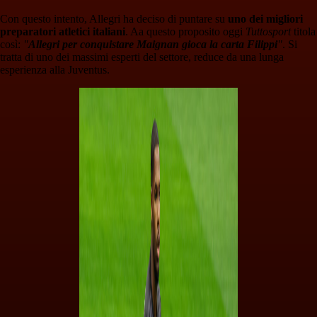
Con questo intento, Allegri ha deciso di puntare su
uno dei migliori
preparatori atletici italiani
. Aa questo proposito oggi
Tuttosport
titola
così:
"
Allegri per conquistare Maignan gioca la carta Filippi
"
. Si
tratta di uno dei massimi esperti del settore, reduce da una lunga
esperienza alla Juventus.