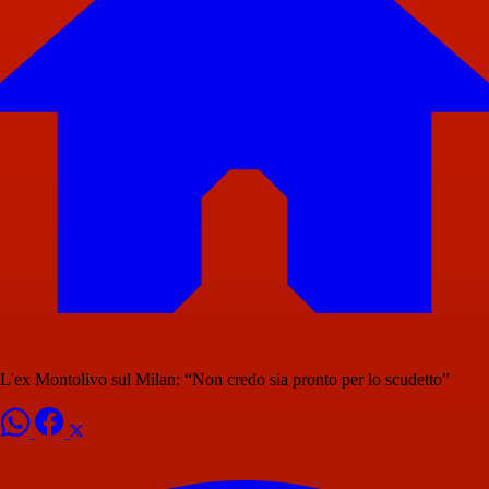
L'ex Montolivo sul Milan: “Non credo sia pronto per lo scudetto”