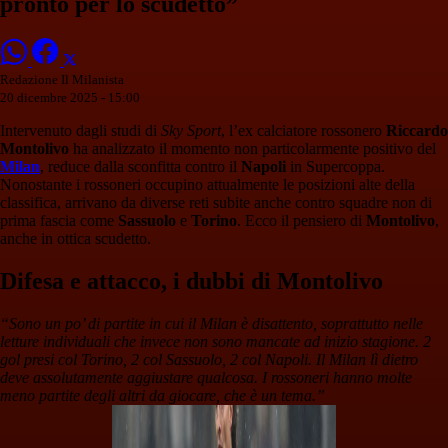
pronto per lo scudetto”
Redazione Il Milanista
20 dicembre 2025 - 15:00
Intervenuto dagli studi di
Sky Sport
, l’ex calciatore rossonero
Riccardo
Montolivo
ha analizzato il momento non particolarmente positivo del
Milan
, reduce dalla sconfitta contro il
Napoli
in Supercoppa.
Nonostante i rossoneri occupino attualmente le posizioni alte della
classifica, arrivano da diverse reti subite anche contro squadre non di
prima fascia come
Sassuolo
e
Torino
. Ecco il pensiero di
Montolivo
,
anche in ottica scudetto.
Difesa e attacco, i dubbi di Montolivo
“Sono un po’ di partite in cui il Milan è disattento, soprattutto nelle
letture individuali che invece non sono mancate ad inizio stagione. 2
gol presi col Torino, 2 col Sassuolo, 2 col Napoli. Il Milan lì dietro
deve assolutamente aggiustare qualcosa. I rossoneri hanno molte
meno partite degli altri da giocare, che è un tema.”