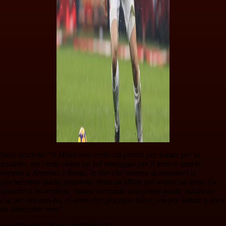
Sullo scudetto:
“Il Milan non credo sia pronto per lottare per lo
scudetto, ma credo abbia un bel vantaggio per il terzo e quarto
rispetto a Juventus e Roma, le due che insieme ai rossoneri si
giocheranno quelle posizioni. Vedo un Milan più solido sul terzo. La
squadra è incompleta, stanno cercando una prima punta, soluzione
che per ora non ha, ci sono altri giocatori bravi, ma per lottare ti serve
un attaccante vero”.