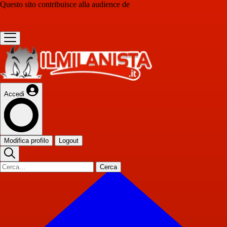
Questo sito contribuisce alla audience de
Accedi
Modifica profilo
Logout
Cerca