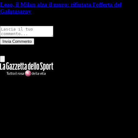
Leao, il Milan alza il muro: rifiutata l'offerta del
Galatasaray
Commenti
Invia Commento
Tutti
Leggi altri commenti
Ilmilanista.it
Testata giornalistica autorizzazione tribunale di Roma iscritta con il
n°78 con delibera del 12/04/2018. Direttore Responsabile: Stefano
Benedetti
Il sito IlMilanista.it di titolarità di Geo Editrice S.r.l. con sede in Roma,
via Bomarzo 34, C.F./PI 09724341004, è affiliato al network Gazzanet
di RCS Mediagroup S.p.a.. Unico responsabile dei contenuti (testi,
foto, video e grafiche) è Geo Editrice; per ogni comunicazione avente