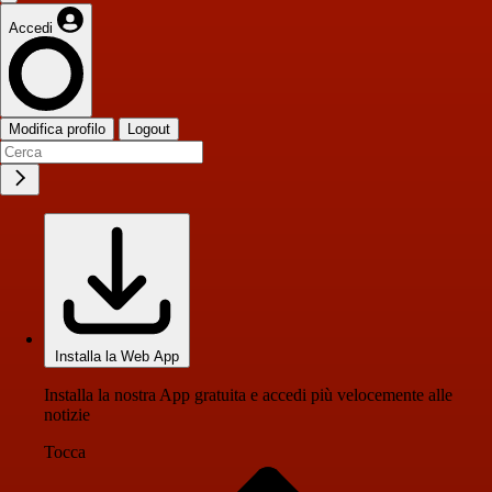
Accedi
Modifica profilo
Logout
Installa la Web App
Installa la nostra App gratuita e accedi più velocemente alle
notizie
Tocca