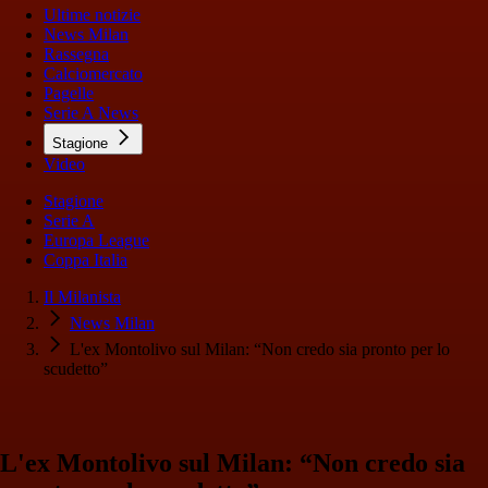
Ultime notizie
News Milan
Rassegna
Calciomercato
Pagelle
Serie A News
Stagione
Video
Stagione
Serie A
Europa League
Coppa Italia
Il Milanista
News Milan
L'ex Montolivo sul Milan: “Non credo sia pronto per lo
scudetto”
L'ex Montolivo sul Milan: “Non credo sia