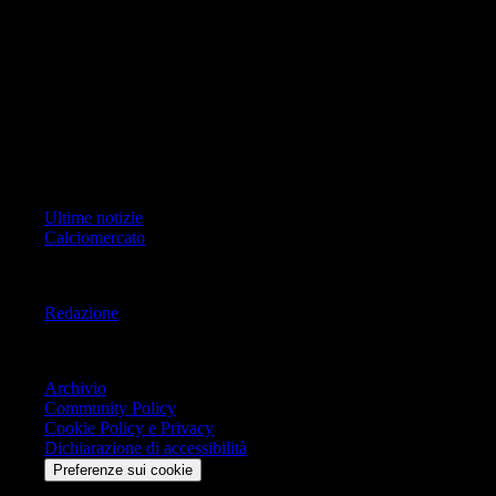
ad oggetto i contenuti del Sito scrivere a info@geoeditrice.it
Pagina non ufficiale, non autorizzata o connessa a Associazione Calcio
Milan S.p.A. I marchi MILAN e AC MILAN sono di esclusiva
proprietà di Associazione Calcio Milan S.p.A..
Copyright Copyright 2021-2026 © IlMilanista.it & Geo Editrice S.r.l |
Tutti i diritti riservati.
Primo Piano
Ultime notizie
Calciomercato
Informazioni
Redazione
Trasparenza
Archivio
Community Policy
Cookie Policy e Privacy
Dichiarazione di accessibilità
Preferenze sui cookie