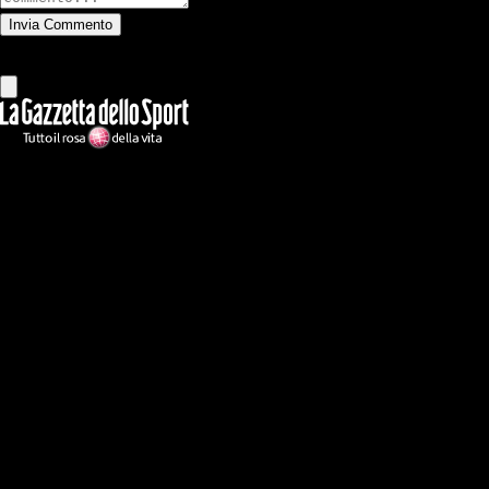
Invia Commento
Tutti
Leggi altri commenti
Ilmilanista.it
Testata giornalistica autorizzazione tribunale di Roma iscritta con il
n°78 con delibera del 12/04/2018. Direttore Responsabile: Stefano
Benedetti
Il sito IlMilanista.it di titolarità di Geo Editrice S.r.l. con sede in Roma,
via Bomarzo 34, C.F./PI 09724341004, è affiliato al network Gazzanet
di RCS Mediagroup S.p.a.. Unico responsabile dei contenuti (testi,
foto, video e grafiche) è Geo Editrice; per ogni comunicazione avente
ad oggetto i contenuti del Sito scrivere a info@geoeditrice.it
Pagina non ufficiale, non autorizzata o connessa a Associazione Calcio
Milan S.p.A. I marchi MILAN e AC MILAN sono di esclusiva
proprietà di Associazione Calcio Milan S.p.A..
Copyright Copyright 2021-2026 © IlMilanista.it & Geo Editrice S.r.l |