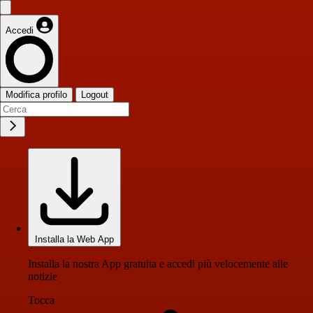
Accedi
Modifica profilo
Logout
Installa la Web App
Installa la nostra App gratuita e accedi più velocemente alle
notizie
Tocca