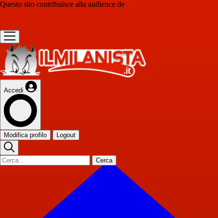
Questo sito contribuisce alla audience de
Accedi
Modifica profilo
Logout
Cerca