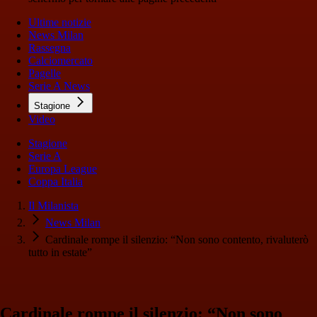
Ultime notizie
News Milan
Rassegna
Calciomercato
Pagelle
Serie A News
Stagione
Video
Stagione
Serie A
Europa League
Coppa Italia
Il Milanista
News Milan
Cardinale rompe il silenzio: “Non sono contento, rivaluterò
tutto in estate”
Cardinale rompe il silenzio: “Non sono