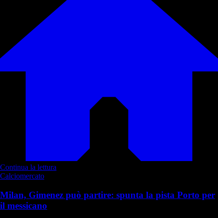
Continua la lettura
Calciomercato
Milan, Gimenez può partire: spunta la pista Porto per
il messicano