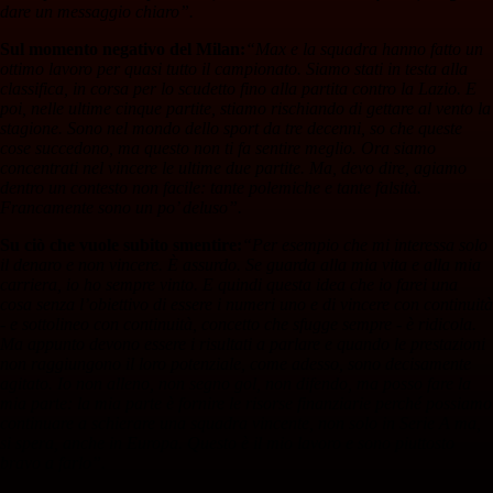
dare un messaggio chiaro”.
Sul momento negativo del Milan:
“Max e la squadra hanno fatto un
ottimo lavoro per quasi tutto il campionato. Siamo stati in testa alla
classifica, in corsa per lo scudetto fino alla partita contro la Lazio. E
poi, nelle ultime cinque partite, stiamo rischiando di gettare al vento la
stagione. Sono nel mondo dello sport da tre decenni, so che queste
cose succedono, ma questo non ti fa sentire meglio. Ora siamo
concentrati nel vincere le ultime due partite. Ma, devo dire, agiamo
dentro un contesto non facile: tante polemiche e tante falsità.
Francamente sono un po’ deluso”.
Su ciò che vuole subito smentire:
“Per esempio che mi interessa solo
il denaro e non vincere. È assurdo. Se guarda alla mia vita e alla mia
carriera, io ho sempre vinto. E quindi questa idea che io farei una
cosa senza l’obiettivo di essere i numeri uno e di vincere con continuità
- e sottolineo con continuità, concetto che sfugge sempre - è ridicola.
Ma appunto devono essere i risultati a parlare e quando le prestazioni
non raggiungono il loro potenziale, come adesso, sono decisamente
agitato. Io non alleno, non segno gol, non difendo, ma posso fare la
mia parte: la mia parte è fornire le risorse finanziarie perché possiamo
continuare a schierare una squadra vincente, non solo in Serie A ma,
si spera, anche in Europa. Questo è il mio lavoro e sono piuttosto
bravo a farlo”.