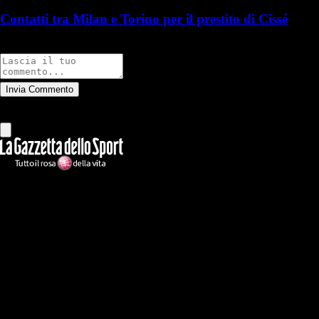
Contatti tra Milan e Torino per il prestito di Cissé
Commenti
Invia Commento
Tutti
Leggi altri commenti
Ilmilanista.it
Testata giornalistica autorizzazione tribunale di Roma iscritta con il
n°78 con delibera del 12/04/2018. Direttore Responsabile: Stefano
Benedetti
Il sito IlMilanista.it di titolarità di Geo Editrice S.r.l. con sede in Roma,
via Bomarzo 34, C.F./PI 09724341004, è affiliato al network Gazzanet
di RCS Mediagroup S.p.a.. Unico responsabile dei contenuti (testi,
foto, video e grafiche) è Geo Editrice; per ogni comunicazione avente
ad oggetto i contenuti del Sito scrivere a info@geoeditrice.it