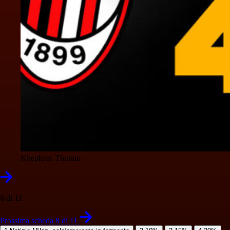
Khephren Thuram
8 di 11
Prossima scheda 8 di 11