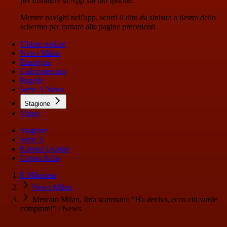
per installare la App sul tuo Iphone.
Mentre navighi nell'app, scorri il dito da sinistra a destra dello
schermo per tornare alle pagine precedenti
Ultime notizie
News Milan
Rassegna
Calciomercato
Pagelle
Serie A News
Stagione
Video
Stagione
Serie A
Europa League
Coppa Italia
Il Milanista
News Milan
Mercato Milan, Ibra scatenato: "Ha deciso, ecco chi vuole
comprare!" / News