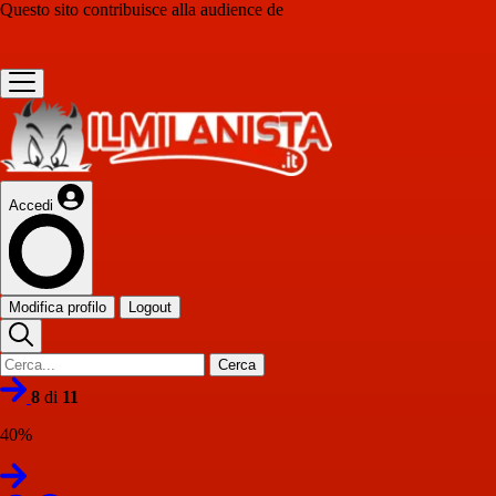
Questo sito contribuisce alla audience de
Accedi
Modifica profilo
Logout
Cerca
8
di
11
40%