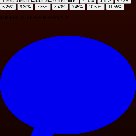
1
Notizie Milan, calciomercato in fermento
2
10%
3
15%
4
20%
5
25%
6
30%
7
35%
8
40%
9
45%
10
50%
11
55%
© RIPRODUZIONE RISERVATA