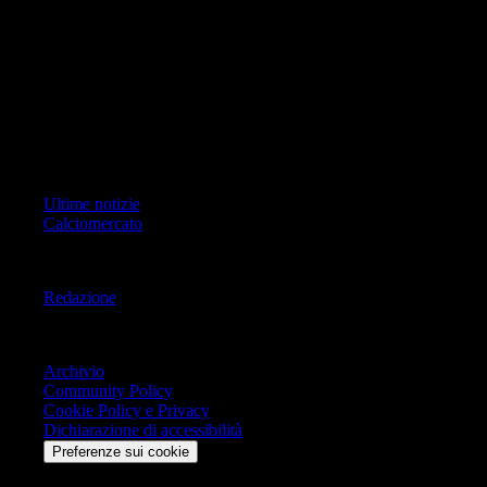
Pagina non ufficiale, non autorizzata o connessa a Associazione Calcio
Milan S.p.A. I marchi MILAN e AC MILAN sono di esclusiva
proprietà di Associazione Calcio Milan S.p.A..
Copyright Copyright 2021-2026 © IlMilanista.it & Geo Editrice S.r.l |
Tutti i diritti riservati.
Primo Piano
Ultime notizie
Calciomercato
Informazioni
Redazione
Trasparenza
Archivio
Community Policy
Cookie Policy e Privacy
Dichiarazione di accessibilità
Preferenze sui cookie