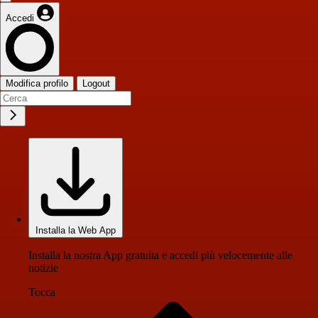
Accedi
Modifica profilo
Logout
Installa la Web App
Installa la nostra App gratuita e accedi più velocemente alle
notizie
Tocca