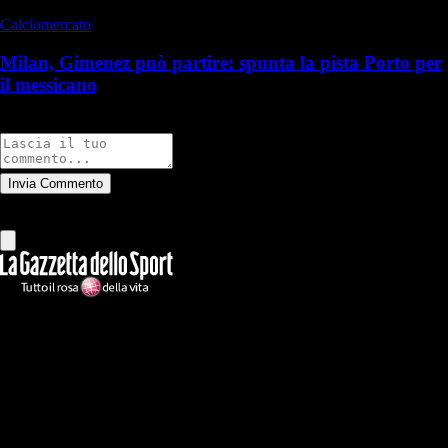
Calciomercato
Milan, Gimenez può partire: spunta la pista Porto per
il messicano
Commenti
Invia Commento
Tutti
Leggi altri commenti
Ilmilanista.it
Testata giornalistica autorizzazione tribunale di Roma iscritta con il
n°78 con delibera del 12/04/2018. Direttore Responsabile: Stefano
Benedetti
Il sito IlMilanista.it di titolarità di Geo Editrice S.r.l. con sede in Roma,