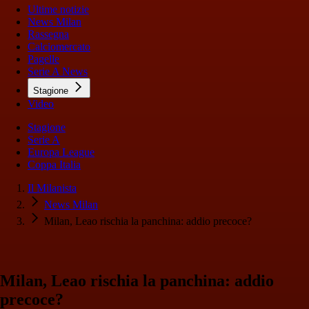
Ultime notizie
News Milan
Rassegna
Calciomercato
Pagelle
Serie A News
Stagione
Video
Stagione
Serie A
Europa League
Coppa Italia
Il Milanista
News Milan
Milan, Leao rischia la panchina: addio precoce?
Milan, Leao rischia la panchina: addio
precoce?