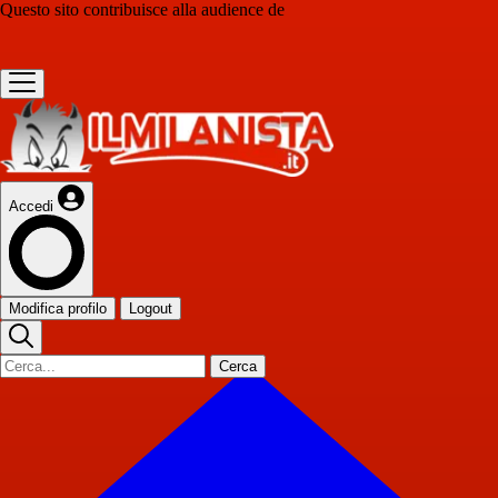
Questo sito contribuisce alla audience de
Accedi
Modifica profilo
Logout
Cerca