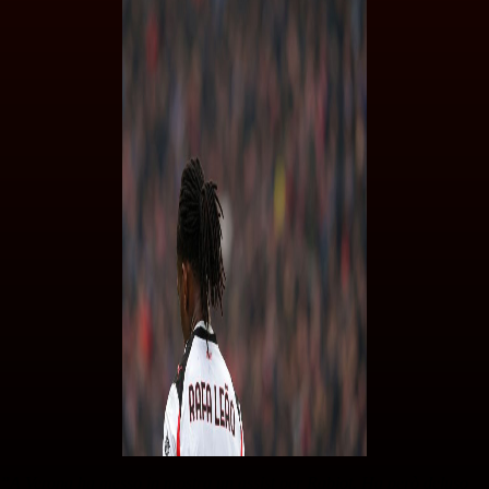
”A Verona ha messo in mostra un assist per Rabiot. Ha però deluso