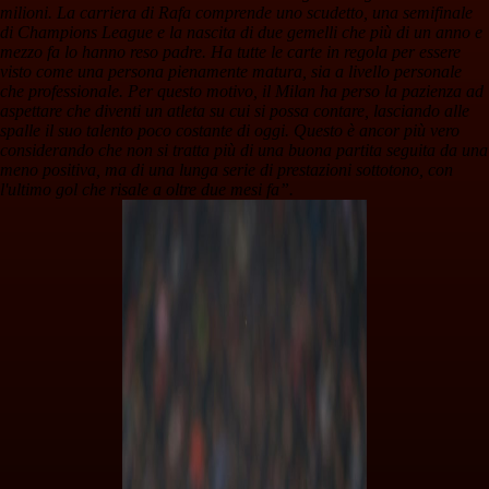
milioni. La carriera di Rafa comprende uno scudetto, una semifinale
di Champions League e la nascita di due gemelli che più di un anno e
mezzo fa lo hanno reso padre. Ha tutte le carte in regola per essere
visto come una persona pienamente matura, sia a livello personale
che professionale. Per questo motivo, il Milan ha perso la pazienza ad
aspettare che diventi un atleta su cui si possa contare, lasciando alle
spalle il suo talento poco costante di oggi. Questo è ancor più vero
considerando che non si tratta più di una buona partita seguita da una
meno positiva, ma di una lunga serie di prestazioni sottotono, con
l'ultimo gol che risale a oltre due mesi fa”.