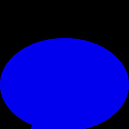
guadagni maggiori e in rate molto più serrate. Chissà se la dirigenza
rossonera valuterà l’ipotesi della cessione e se tratterà per il prezzo del
giocatore.
© RIPRODUZIONE RISERVATA