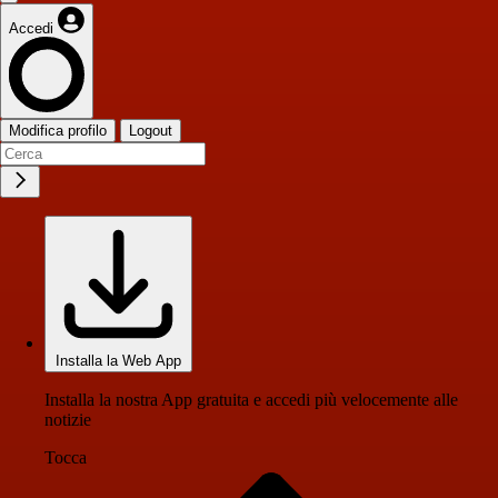
Accedi
Modifica profilo
Logout
Installa la Web App
Installa la nostra App gratuita e accedi più velocemente alle
notizie
Tocca