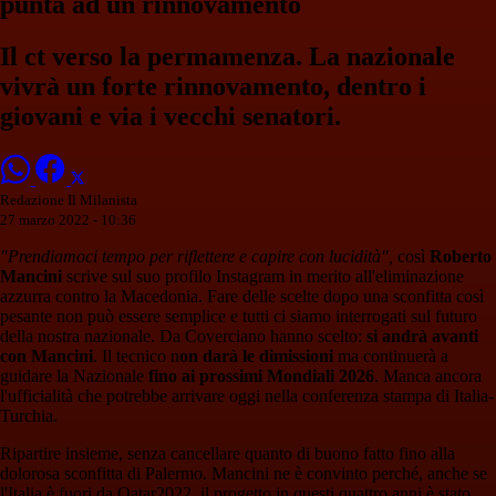
punta ad un rinnovamento
Il ct verso la permamenza. La nazionale
vivrà un forte rinnovamento, dentro i
giovani e via i vecchi senatori.
Redazione Il Milanista
27 marzo 2022 - 10:36
"Prendiamoci tempo per riflettere e capire con lucidità",
così
Roberto
Mancini
scrive sul suo profilo Instagram in merito all'eliminazione
azzurra contro la Macedonia. Fare delle scelte dopo una sconfitta così
pesante non può essere semplice e tutti ci siamo interrogati sul futuro
della nostra nazionale. Da Coverciano hanno scelto:
si andrà avanti
con Mancini
. Il tecnico n
on darà le dimissioni
ma continuerà a
guidare la Nazionale
fino ai prossimi Mondiali 2026
. Manca ancora
l'ufficialità che potrebbe arrivare oggi nella conferenza stampa di Italia-
Turchia.
Ripartire insieme, senza cancellare quanto di buono fatto fino alla
dolorosa sconfitta di Palermo. Mancini ne è convinto perché, anche se
l'Italia è fuori da Qatar2022, il progetto in questi quattro anni è stato