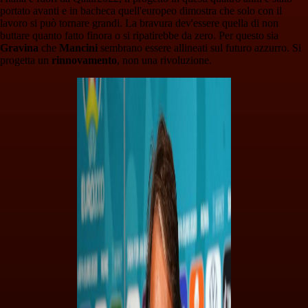
portato avanti e in bacheca quell'europeo dimostra che solo con il
lavoro si può tornare grandi. La bravura dev'essere quella di non
buttare quanto fatto finora o si ripatirebbe da zero. Per questo sia
Gravina
che
Mancini
sembrano essere allineati sul futuro azzurro. Si
progetta un
rinnovamento
, non una rivoluzione.