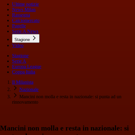
Ultime notizie
News Milan
Rassegna
Calciomercato
Pagelle
Serie A News
Stagione
Video
Stagione
Serie A
Europa League
Coppa Italia
Il Milanista
Nazionale
Mancini non molla e resta in nazionale: si punta ad un
rinnovamento
Mancini non molla e resta in nazionale: si