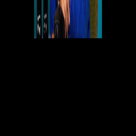
La mancata qualificazione porta la nazionale ad un ringiovanimento
della rosa. Questo sarebbe stato l'ultimo mondiale per molti giocatori
che potrebbero abbandonare la nazionale e lasciare spazio all'arrivo di
giocatori più giovani con l'obiettivo di costruire una squadra solida per
il 2026. Insomma, via i senatori e dentro i giovani. Si ripartirà da
Tonali, Scamacca, Raspadori, Calabria, Locatelli, Pessina, Pellegrini,
Chiesa, Barella, la lista è lunga e di talento ce n'è. Si ripartirà da quei
giocatori che hanno l'età giusta per puntare tra quattro anni al mondiale
con l'obiettivo di cancellare al più presto una doppia e dolorosa
eliminazione.
Si ripartirà da Mancini, si rinnoverà la squadra, si darà spazio al talento
perché una delusione così grande dev'essere lo stimolo per tornare in
alto, come quattro anni fa. L'obiettivo è ripartire insieme per tornare al
mondiale, quello del 2026, a 20 anni di distanza dall'ultimo mondiale
vinto in Germania.