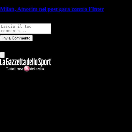
Milan, Amorim nel post gara contro l’Inter
Commenti
Invia Commento
Tutti
Leggi altri commenti
Ilmilanista.it
Testata giornalistica autorizzazione tribunale di Roma iscritta con il
n°78 con delibera del 12/04/2018. Direttore Responsabile: Stefano
Benedetti
Il sito IlMilanista.it di titolarità di Geo Editrice S.r.l. con sede in Roma,
via Bomarzo 34, C.F./PI 09724341004, è affiliato al network Gazzanet
di RCS Mediagroup S.p.a.. Unico responsabile dei contenuti (testi,
foto, video e grafiche) è Geo Editrice; per ogni comunicazione avente