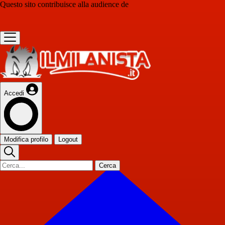
Questo sito contribuisce alla audience de
Accedi
Modifica profilo
Logout
Cerca