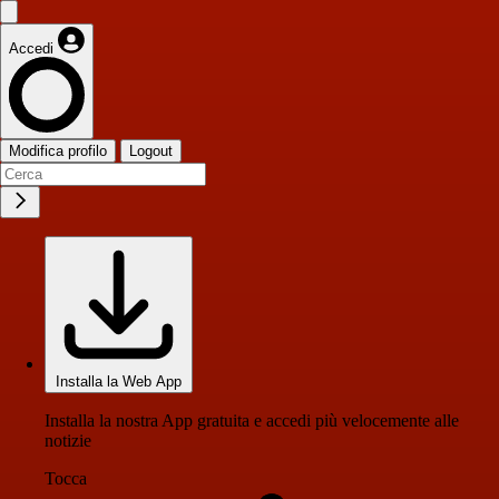
Accedi
Modifica profilo
Logout
Installa la Web App
Installa la nostra App gratuita e accedi più velocemente alle
notizie
Tocca