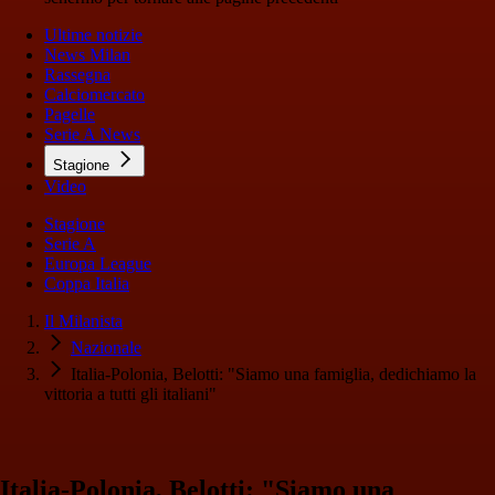
Ultime notizie
News Milan
Rassegna
Calciomercato
Pagelle
Serie A News
Stagione
Video
Stagione
Serie A
Europa League
Coppa Italia
Il Milanista
Nazionale
Italia-Polonia, Belotti: "Siamo una famiglia, dedichiamo la
vittoria a tutti gli italiani"
Italia-Polonia, Belotti: "Siamo una