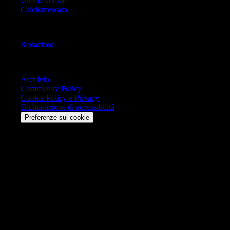
Ultime notizie
Calciomercato
Informazioni
Redazione
Trasparenza
Archivio
Community Policy
Cookie Policy e Privacy
Dichiarazione di accessibilità
Preferenze sui cookie