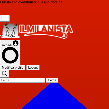
Questo sito contribuisce alla audience de
Accedi
Modifica profilo
Logout
Cerca