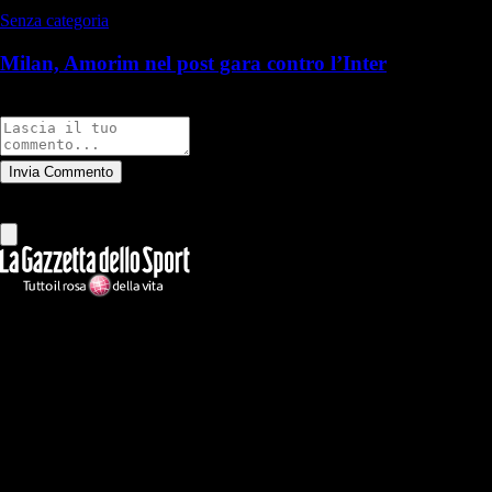
Senza categoria
Milan, Amorim nel post gara contro l’Inter
Commenti
Invia Commento
Tutti
Leggi altri commenti
Ilmilanista.it
Testata giornalistica autorizzazione tribunale di Roma iscritta con il
n°78 con delibera del 12/04/2018. Direttore Responsabile: Stefano
Benedetti
Il sito IlMilanista.it di titolarità di Geo Editrice S.r.l. con sede in Roma,
via Bomarzo 34, C.F./PI 09724341004, è affiliato al network Gazzanet
di RCS Mediagroup S.p.a.. Unico responsabile dei contenuti (testi,