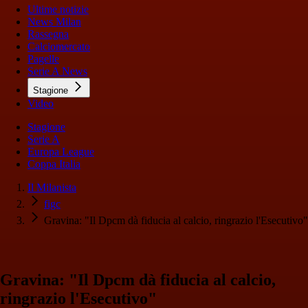
Ultime notizie
News Milan
Rassegna
Calciomercato
Pagelle
Serie A News
Stagione
Video
Stagione
Serie A
Europa League
Coppa Italia
Il Milanista
figc
Gravina: "Il Dpcm dà fiducia al calcio, ringrazio l'Esecutivo"
Gravina: "Il Dpcm dà fiducia al calcio,
ringrazio l'Esecutivo"