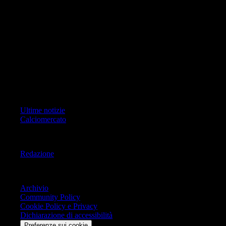
foto, video e grafiche) è Geo Editrice; per ogni comunicazione avente
ad oggetto i contenuti del Sito scrivere a info@geoeditrice.it
Pagina non ufficiale, non autorizzata o connessa a Associazione Calcio
Milan S.p.A. I marchi MILAN e AC MILAN sono di esclusiva
proprietà di Associazione Calcio Milan S.p.A..
Copyright Copyright 2021-2026 © IlMilanista.it & Geo Editrice S.r.l |
Tutti i diritti riservati.
Primo Piano
Ultime notizie
Calciomercato
Informazioni
Redazione
Trasparenza
Archivio
Community Policy
Cookie Policy e Privacy
Dichiarazione di accessibilità
Preferenze sui cookie