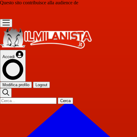
Questo sito contribuisce alla audience de
Accedi
Modifica profilo
Logout
Cerca