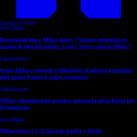
Continua la lettura
News Milan
Bartesaghi dopo Milan-Inter: “Stiamo mettendo in
campo le idee del mister. Leao? Spero resti al Milan”
Calciomercato
Soulé-Milan, contatti e riflessioni: il talento argentino
può essere il nuovo colpo rossonero
Calciomercato
Milan, Gimenez può partire: spunta la pista Porto per
il messicano
News Milan
Milan-Inter 1-1| Finisce in parità a Perth