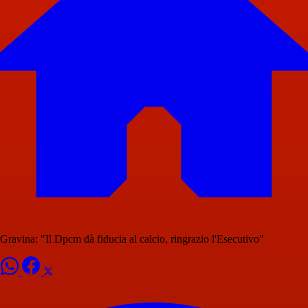
Gravina: "Il Dpcm dà fiducia al calcio, ringrazio l'Esecutivo"