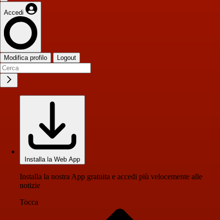
Accedi
Modifica profilo
Logout
Installa la Web App
Installa la nostra App gratuita e accedi più velocemente alle
notizie
Tocca