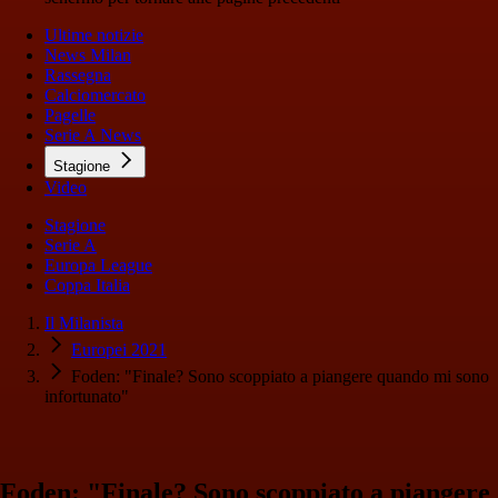
Ultime notizie
News Milan
Rassegna
Calciomercato
Pagelle
Serie A News
Stagione
Video
Stagione
Serie A
Europa League
Coppa Italia
Il Milanista
Europei 2021
Foden: "Finale? Sono scoppiato a piangere quando mi sono
infortunato"
Foden: "Finale? Sono scoppiato a piangere