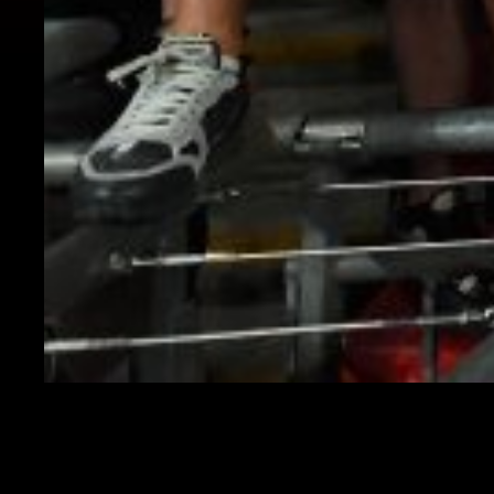
LONDON, ENGLAND - JULY 07: Fans of England
celebrate their side's victory after the UEFA Euro 2020
Championship Semi-final match between England and
Denmark at Wembley Stadium on July 07, 2021 in
London, England. (Photo by Paul Ellis - Pool/Getty