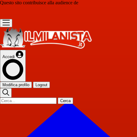
Questo sito contribuisce alla audience de
Accedi
Modifica profilo
Logout
Cerca