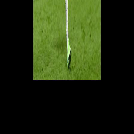
Oggi il numero 47 degli Sky Blues è ancora infortunato ma è
intervenuto ai microfoni di Sky Sport UK per commentare il cammino
dell'Inghilterra agli Europei persi contro la formazione azzurra: "
Spero
di poter tornare a giocare presto. Mi fa ancora un po' male, è stato un
peccato che sia successo prima della finale dell'Europeo ma sto
lavorando sodo in palestra. Finale? Ricordo di aver parlato con il CT
quando mi sono infortunato e sono scoppiato a piangere, ero
devastato per il fatto che ero infortunato. Ma volevo solo che la
squadra ha vincesse, è un peccato che non ci siamo riusciti.