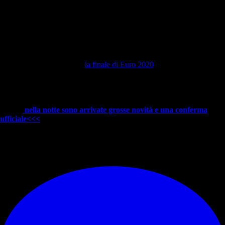
Dobbiamo essere orgogliosi di noi stessi, quello che abbiamo fatto,
abbiamo fatto la storia arrivando in finale e quest'esperienza ci aiuterà
nelle prossime occasioni. Dopo la finale è stato così bello vedere come
erano tutti uniti nello spogliatoio. È stato un momento speciale, da
condividere con la squadra. In vista della Coppa del Mondo,
quell'esperienza di Wembley può solo aiutarci
".
Durante la scorsa stagione
la finale di Euro 2020
è stata la seconda
persa per il talentuoso centrocampista di Pep Guardiola. Infatti il
Manchester City aveva perso anche la finale di Champions League
contro il Chelsea di Tuchel a maggio. Una delusione che difficilmente
il giovane Foden si dimenticherà. Ma parlando di mercato del
Milan,
nella notte sono arrivate grosse novità e una conferma
ufficiale<<<
© RIPRODUZIONE RISERVATA