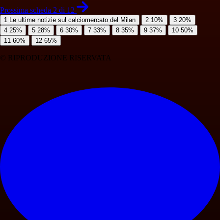
Prossima scheda 2 di 12
1
Le ultime notizie sul calciomercato del Milan
2
10%
3
20%
4
25%
5
28%
6
30%
7
33%
8
35%
9
37%
10
50%
11
60%
12
65%
© RIPRODUZIONE RISERVATA