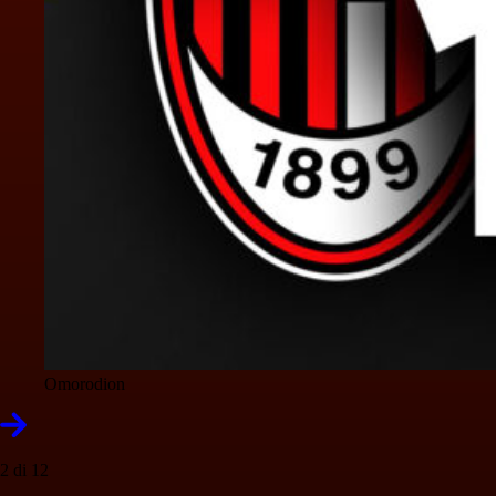
Omorodion
2 di 12