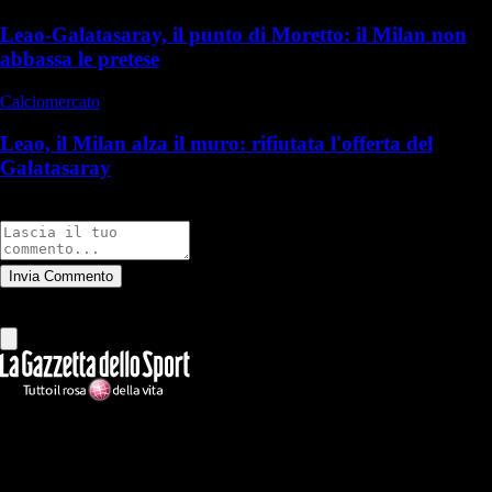
Leao-Galatasaray, il punto di Moretto: il Milan non
abbassa le pretese
Calciomercato
Leao, il Milan alza il muro: rifiutata l'offerta del
Galatasaray
Commenti
Invia Commento
Tutti
Leggi altri commenti
Ilmilanista.it
Testata giornalistica autorizzazione tribunale di Roma iscritta con il
n°78 con delibera del 12/04/2018. Direttore Responsabile: Stefano