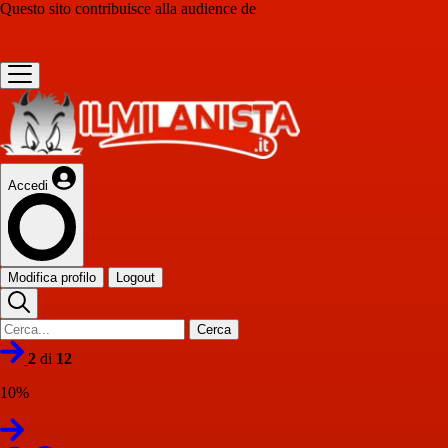
Questo sito contribuisce alla audience de
Accedi
Modifica profilo
Logout
Cerca
2
di
12
10%