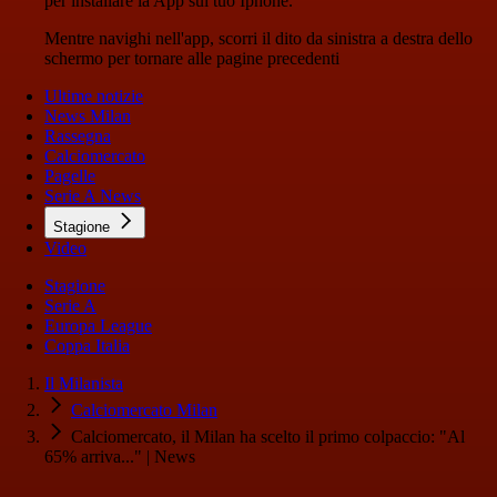
per installare la App sul tuo Iphone.
Mentre navighi nell'app, scorri il dito da sinistra a destra dello
schermo per tornare alle pagine precedenti
Ultime notizie
News Milan
Rassegna
Calciomercato
Pagelle
Serie A News
Stagione
Video
Stagione
Serie A
Europa League
Coppa Italia
Il Milanista
Calciomercato Milan
Calciomercato, il Milan ha scelto il primo colpaccio: "Al
65% arriva..." | News