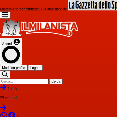
Questo sito contribuisce alla audience de
Accedi
Modifica profilo
Logout
Cerca
2
di
8
25 milioni