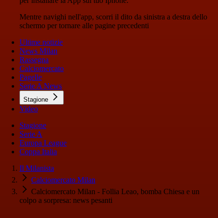
per installare la App sul tuo Iphone.
Mentre navighi nell'app, scorri il dito da sinistra a destra dello
schermo per tornare alle pagine precedenti
Ultime notizie
News Milan
Rassegna
Calciomercato
Pagelle
Serie A News
Stagione
Video
Stagione
Serie A
Europa League
Coppa Italia
Il Milanista
Calciomercato Milan
Calciomercato Milan - Follia Leao, bomba Chiesa e un
colpo a sorpresa: news pesanti