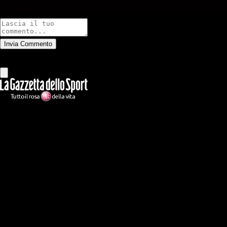
Commenti
Invia Commento
Tutti
Leggi altri commenti
Ilmilanista.it
Testata giornalistica autorizzazione tribunale di Roma iscritta con il
n°78 con delibera del 12/04/2018. Direttore Responsabile: Stefano
Benedetti
Il sito IlMilanista.it di titolarità di Geo Editrice S.r.l. con sede in Roma,
via Bomarzo 34, C.F./PI 09724341004, è affiliato al network Gazzanet
di RCS Mediagroup S.p.a.. Unico responsabile dei contenuti (testi,
foto, video e grafiche) è Geo Editrice; per ogni comunicazione avente
ad oggetto i contenuti del Sito scrivere a info@geoeditrice.it
Pagina non ufficiale, non autorizzata o connessa a Associazione Calcio