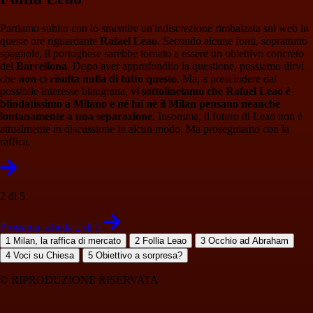
Partiamo subito con lo smentire un'indiscrezione rimbalzata sul web in
queste ore riguardante
Rafael Leao
. Secondo alcune fonti, soprattutto
spagnole, il portoghese sarebbe tornato a essere un obiettivo concreto
del
Barcellona
. Dopo aver approfondito la questione, possiamo dirvi
che
non ci risulta nulla di tutto questo
. Ma, a prescindere dal
possibile interesse blaugrana,
vi sottolineiamo che Rafael Leao è
blindatissimo a Milano e né lui né il Milan pensano neanche
lontanamente a una separazione
. Insomma, il futuro di Leao non è
attualmente in discussione in alcun modo. Ma proseguiamo con la
raffica.
2 di 5
Prossima scheda 2 di 5
1
Milan, la raffica di mercato
2
Follia Leao
3
Occhio ad Abraham
4
Voci su Chiesa
5
Obiettivo a sorpresa?
© RIPRODUZIONE RISERVATA