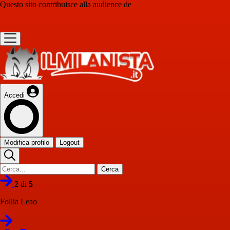
Questo sito contribuisce alla audience de
Accedi
Modifica profilo
Logout
Cerca
2
di
5
Follia Leao