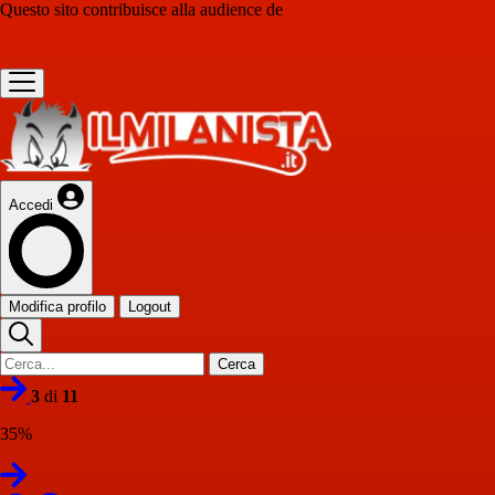
Questo sito contribuisce alla audience de
Accedi
Modifica profilo
Logout
Cerca
3
di
11
35%