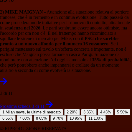
2)
MIKE MAIGNAN
- Attenzione alla situazione relativa al portiere
francese, che è in fermento e in continua evoluzione. Tutto passerà da
come procederanno le trattative per il rinnovo di contratto, attualmente
in
scadenza nel 2026
. Le parti sembrano essere ancora ottimiste, ma
l'accordo per ora non c'è. E nel frattempo hanno ricominciato a
squillare le sirene di mercato per Mike, con
il PSG che sarebbe
pronto a un nuovo affondo per il numero 16 rossonero
. Se i
parigini mettessero sul tavolo un'offerta concreta e importante, non è
escluso che Maignan possa tornare a casa a Parigi. Situazione da
monitorare con attenzione. Ad oggi siamo solo al
35% di probabilità
,
che però potrebbero anche impennarsi o crollare da un momento
all'altro a seconda di come evolverà la situazione.
3 di 11
Prossima scheda 3 di 11
1
Milan news, le ultime di mercato
2
20%
3
35%
4
45%
5
50%
6
55%
7
60%
8
65%
9
70%
10
95%
11
100%
© RIPRODUZIONE RISERVATA