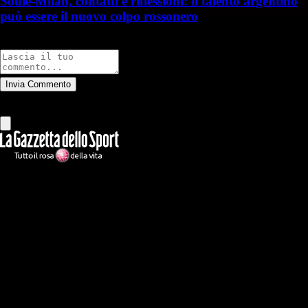
Soulé-Milan, contatti e riflessioni: il talento argentino
può essere il nuovo colpo rossonero
Commenti
Invia Commento
Tutti
Leggi altri commenti
Ilmilanista.it
Testata giornalistica autorizzazione tribunale di Roma iscritta con il
n°78 con delibera del 12/04/2018. Direttore Responsabile: Stefano
Benedetti
Il sito IlMilanista.it di titolarità di Geo Editrice S.r.l. con sede in Roma,
via Bomarzo 34, C.F./PI 09724341004, è affiliato al network Gazzanet
di RCS Mediagroup S.p.a.. Unico responsabile dei contenuti (testi,
foto, video e grafiche) è Geo Editrice; per ogni comunicazione avente
ad oggetto i contenuti del Sito scrivere a info@geoeditrice.it