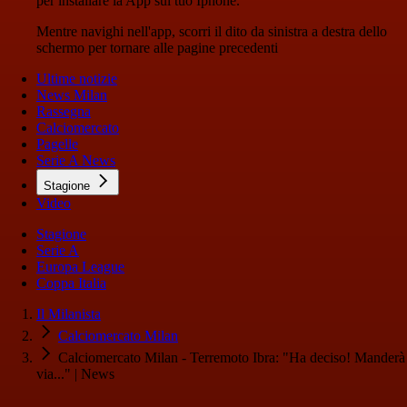
per installare la App sul tuo Iphone.
Mentre navighi nell'app, scorri il dito da sinistra a destra dello
schermo per tornare alle pagine precedenti
Ultime notizie
News Milan
Rassegna
Calciomercato
Pagelle
Serie A News
Stagione
Video
Stagione
Serie A
Europa League
Coppa Italia
Il Milanista
Calciomercato Milan
Calciomercato Milan - Terremoto Ibra: "Ha deciso! Manderà
via..." | News