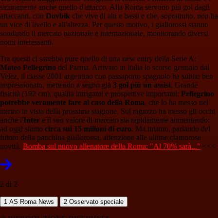
sicuramente anche quello d'attacco. Alla Roma servono più gol dagli
attaccanti, con
Dovbik
che vive di alti e bassi e che, soprattutto, non ha
un vice di livello e all'altezza. Per questo motivo, i giallorossi stanno
sondando il mercato nazionale e internazionale, monitorando diversi
nomi interessanti.
Tra questi ci sarebbe pure quello di una new entry della Serie A:
Mateo Pellegrino
del Parma. Arrivato in Italia lo scorso gennaio dal
Velez, il classe 2001 argentino con passaporto spagnolo ha subito ben
impressionato, mettendo a segno già
3 gol più un assist
. Grande
fisicità (192 cm), qualità intriganti e prospettive importanti:
Pellegrino
potrebbe veramente fare al caso della Roma
, che lo ha messo nel
mirino in vista della prossima stagione. Sul ragazzo ha messo gli occhi
anche l'
Inter
e il suo valore di mercato sta rapidamente aumentando:
ad oggi siamo
circa sui 15 milioni di euro
. Ma intanto, parlando del
futuro della panchina giallorossa, attenzione alle ultime clamorose
novità.
Bomba sul nuovo allenatore della Roma: "Al 70% sarà..."
<<<
2 di 2
1
AS Roma News
2
Osservato speciale