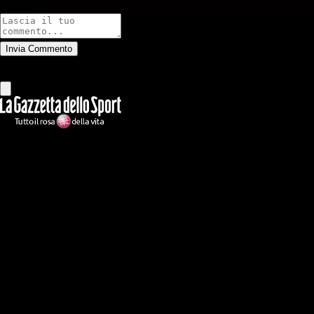
Commenti
Invia Commento
Tutti
Leggi altri commenti
Ilmilanista.it
Testata giornalistica autorizzazione tribunale di Roma iscritta con il
n°78 con delibera del 12/04/2018. Direttore Responsabile: Stefano
Benedetti
Il sito IlMilanista.it di titolarità di Geo Editrice S.r.l. con sede in Roma,
via Bomarzo 34, C.F./PI 09724341004, è affiliato al network Gazzanet
di RCS Mediagroup S.p.a.. Unico responsabile dei contenuti (testi,
foto, video e grafiche) è Geo Editrice; per ogni comunicazione avente
ad oggetto i contenuti del Sito scrivere a info@geoeditrice.it
Pagina non ufficiale, non autorizzata o connessa a Associazione Calcio
Milan S.p.A. I marchi MILAN e AC MILAN sono di esclusiva