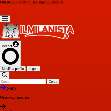
Questo sito contribuisce alla audience de
Accedi
Modifica profilo
Logout
Cerca
2
di
2
Osservato speciale