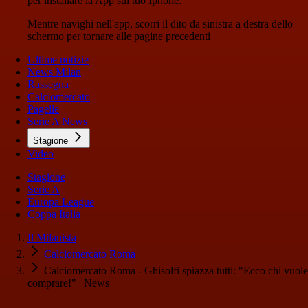
per installare la App sul tuo Iphone.
Mentre navighi nell'app, scorri il dito da sinistra a destra dello
schermo per tornare alle pagine precedenti
Ultime notizie
News Milan
Rassegna
Calciomercato
Pagelle
Serie A News
Stagione
Video
Stagione
Serie A
Europa League
Coppa Italia
Il Milanista
Calciomercato Roma
Calciomercato Roma - Ghisolfi spiazza tutti: "Ecco chi vuole
comprare!" | News