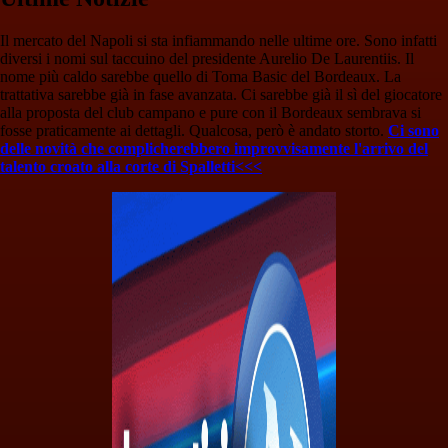
Il mercato del Napoli si sta infiammando nelle ultime ore. Sono infatti
diversi i nomi sul taccuino del presidente Aurelio De Laurentiis. Il
nome più caldo sarebbe quello di Toma Basic del Bordeaux. La
trattativa sarebbe già in fase avanzata. Ci sarebbe già il sì del giocatore
alla proposta del club campano e pure con il Bordeaux sembrava si
fosse praticamente ai dettagli. Qualcosa, però è andato storto.
Ci sono
delle novità che complicherebbero improvvisamente l'arrivo del
talento croato alla corte di Spalletti<<<