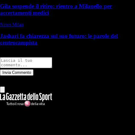
Gila sospende il ritiro: rientro a Milanello per
accertamenti medici
News Milan
Jashari fa chiarezza sul suo futuro: le parole del
centrocampista
Commenti
Invia Commento
Tutti
Leggi altri commenti
Ilmilanista.it
Testata giornalistica autorizzazione tribunale di Roma iscritta con il
n°78 con delibera del 12/04/2018. Direttore Responsabile: Stefano