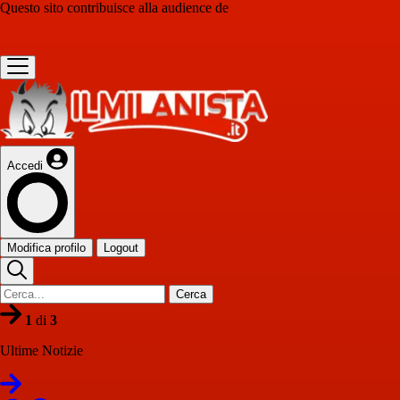
Questo sito contribuisce alla audience de
Accedi
Modifica profilo
Logout
Cerca
1
di
3
Ultime Notizie