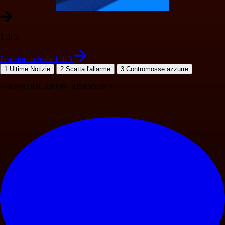
1 di 3
Prossima scheda 1 di 3
1
Ultime Notizie
2
Scatta l'allarme
3
Contromosse azzurre
© RIPRODUZIONE RISERVATA