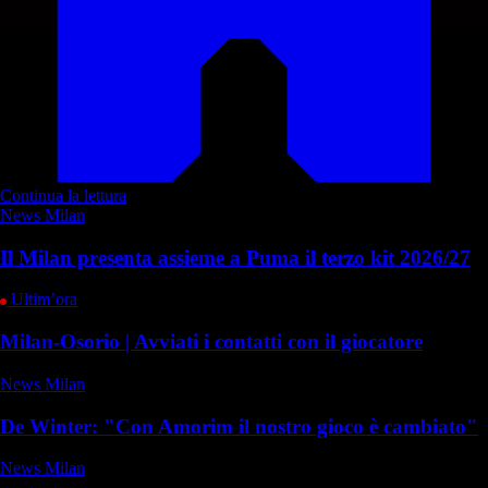
Continua la lettura
News Milan
Il Milan presenta assieme a Puma il terzo kit 2026/27
Ultim’ora
Milan-Osorio | Avviati i contatti con il giocatore
News Milan
De Winter: "Con Amorim il nostro gioco è cambiato"
News Milan