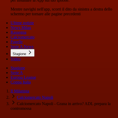
per installare la App sul tuo Iphone.
Mentre navighi nell'app, scorri il dito da sinistra a destra dello
schermo per tornare alle pagine precedenti
Ultime notizie
News Milan
Rassegna
Calciomercato
Pagelle
Serie A News
Stagione
Video
Stagione
Serie A
Europa League
Coppa Italia
Il Milanista
Calciomercato Napoli
Calciomercato Napoli - Grana in arrivo? ADL prepara la
contromossa