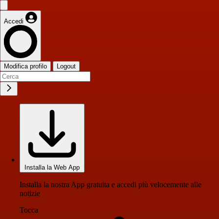
Accedi
Modifica profilo
Logout
Installa la Web App
Installa la nostra App gratuita e accedi più velocemente alle
notizie
Tocca