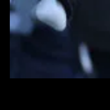
Ruben Amorim, ex tecnico del Manchester United
"Si vede la luce. Vi abbiamo detto per giorni “Sempre meno Glasner,
non c’è nessun accordo, non arriva”, e vi abbiamo tenuti due nomi,
quelli di Amorim e Jaissle. Non c'è ancora nulla di chiuso, ma Ruben
Amorim prende sempre più quota. Vi abbiamo parlato del suo nome
come outsider, dei contatti di ieri.
L’accordo tra il Milan e Amorim