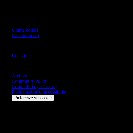
Copyright Copyright 2021-2026 © IlMilanista.it & Geo Editrice S.r.l |
Tutti i diritti riservati.
Primo Piano
Ultime notizie
Calciomercato
Informazioni
Redazione
Trasparenza
Archivio
Community Policy
Cookie Policy e Privacy
Dichiarazione di accessibilità
Preferenze sui cookie