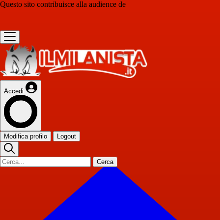
Questo sito contribuisce alla audience de
Accedi
Modifica profilo
Logout
Cerca