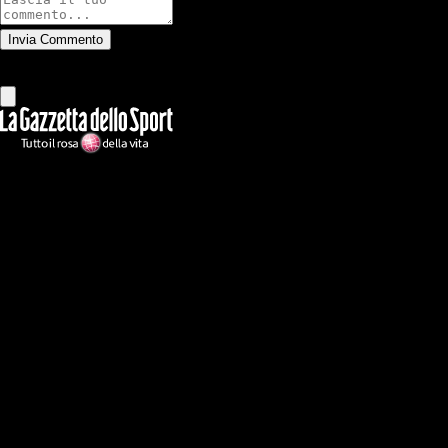
Invia Commento
Tutti
Leggi altri commenti
Ilmilanista.it
Testata giornalistica autorizzazione tribunale di Roma iscritta con il
n°78 con delibera del 12/04/2018. Direttore Responsabile: Stefano
Benedetti
Il sito IlMilanista.it di titolarità di Geo Editrice S.r.l. con sede in Roma,
via Bomarzo 34, C.F./PI 09724341004, è affiliato al network Gazzanet
di RCS Mediagroup S.p.a.. Unico responsabile dei contenuti (testi,
foto, video e grafiche) è Geo Editrice; per ogni comunicazione avente
ad oggetto i contenuti del Sito scrivere a info@geoeditrice.it
Pagina non ufficiale, non autorizzata o connessa a Associazione Calcio
Milan S.p.A. I marchi MILAN e AC MILAN sono di esclusiva
proprietà di Associazione Calcio Milan S.p.A..