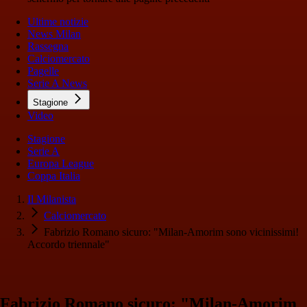
Ultime notizie
News Milan
Rassegna
Calciomercato
Pagelle
Serie A News
Stagione
Video
Stagione
Serie A
Europa League
Coppa Italia
Il Milanista
Calciomercato
Fabrizio Romano sicuro: "Milan-Amorim sono vicinissimi!
Accordo triennale"
Fabrizio Romano sicuro: "Milan-Amorim