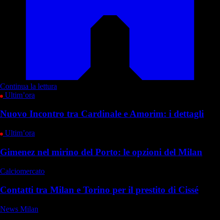
Continua la lettura
Ultim’ora
Nuovo Incontro tra Cardinale e Amorim: i dettagli
Ultim’ora
Gimenez nel mirino del Porto: le opzioni del Milan
Calciomercato
Contatti tra Milan e Torino per il prestito di Cissé
News Milan