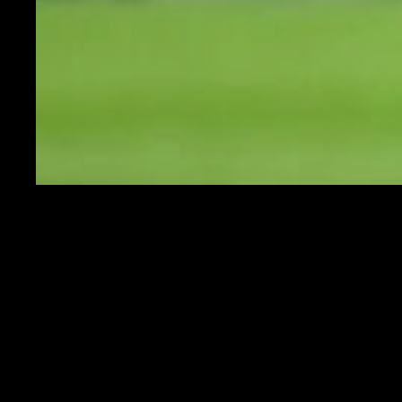
Francesco Camarda
Il controriscatto deve essere
comunicato entro il 20 di Giugno
ed è
una piccola cifra di supplemento che permette alla società di avere il
pieno controllo delle prestazioni di un calciatore che piace sempre a
tutta Europa. La valorizzazione del calciatore non è arrivata come ci si
aspettava in quel di Lecce e di conseguenza prima di opzionare il
controriscatto si sta anche cercando
quella che potrebbe essere la
nuova destinazione
. La sensazione è che non ci siano problemi sulla
cifra da mettere sul piatto, ma partirà più di qualche punto di domanda
sulla prossima avventura.
Il futuro di Francesco Camarda