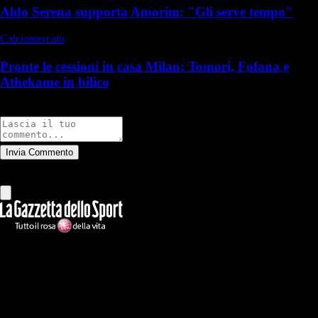
Aldo Serena supporta Amorim: "Gli serve tempo"
Calciomercato
Pronte le cessioni in casa Milan: Tomori, Fofana e
Athekame in bilico
Commenti
Invia Commento
Tutti
Leggi altri commenti
Ilmilanista.it
Testata giornalistica autorizzazione tribunale di Roma iscritta con il
n°78 con delibera del 12/04/2018. Direttore Responsabile: Stefano
Benedetti