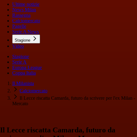
Ultime notizie
News Milan
Rassegna
Calciomercato
Pagelle
Serie A News
Stagione
Video
Stagione
Serie A
Europa League
Coppa Italia
Il Milanista
Calciomercato
Il Lecce riscatta Camarda, futuro da scrivere per l'ex Milan -
Mercato
Il Lecce riscatta Camarda, futuro da