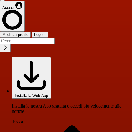
Accedi
Modifica profilo
Logout
Installa la Web App
Installa la nostra App gratuita e accedi più velocemente alle
notizie
Tocca