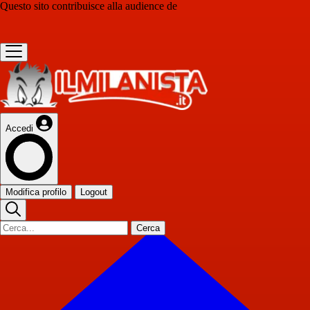
Questo sito contribuisce alla audience de
Accedi
Modifica profilo
Logout
Cerca