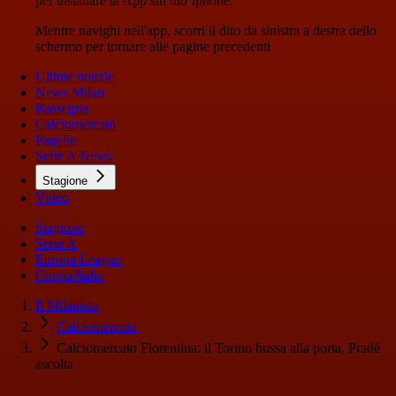
per installare la App sul tuo Iphone.
Mentre navighi nell'app, scorri il dito da sinistra a destra dello
schermo per tornare alle pagine precedenti
Ultime notizie
News Milan
Rassegna
Calciomercato
Pagelle
Serie A News
Stagione
Video
Stagione
Serie A
Europa League
Coppa Italia
Il Milanista
Calciomercato
Calciomercato Fiorentina: il Torino bussa alla porta, Pradé
ascolta