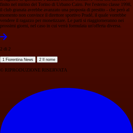
finito nel mirino del Torino di Urbano Cairo. Per l'esterno classe 1998,
il club granata avrebbe avanzato una proposta di prestito - che però al
momento non convince il direttore sportivo Pradé, il quale vorrebbe
vendere il ragazzo per monetizzare. Le parti si riaggiorneranno nei
prossimi giorni, nel caso in cui verrà formulata un'offerta diversa.
2 di 2
1
Fiorentina News
2
Il nome
© RIPRODUZIONE RISERVATA