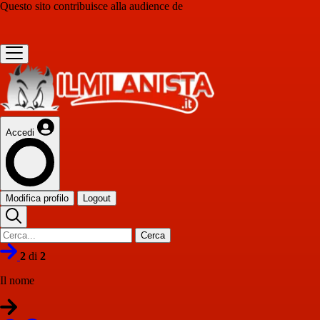
Questo sito contribuisce alla audience de
Accedi
Modifica profilo
Logout
Cerca
2
di
2
Il nome