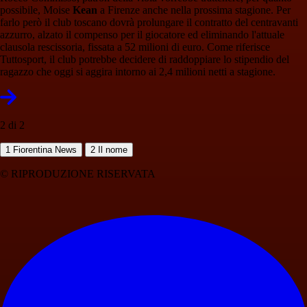
possibile, Moise
Kean
a Firenze anche nella prossima stagione. Per
farlo però il club toscano dovrà prolungare il contratto del centravanti
azzurro, alzato il compenso per il giocatore ed eliminando l'attuale
clausola rescissoria, fissata a 52 milioni di euro. Come riferisce
Tuttosport, il club potrebbe decidere di raddoppiare lo stipendio del
ragazzo che oggi si aggira intorno ai 2,4 milioni netti a stagione.
2 di 2
1
Fiorentina News
2
Il nome
© RIPRODUZIONE RISERVATA