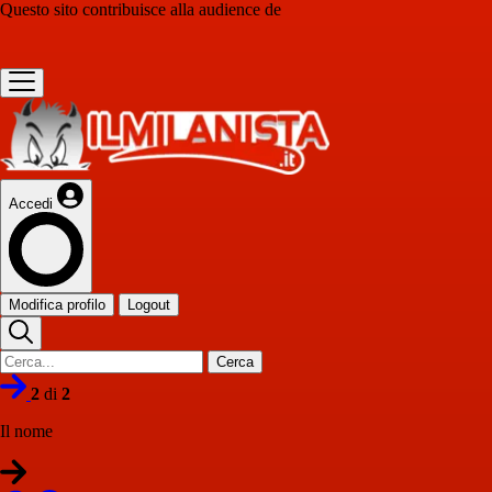
Questo sito contribuisce alla audience de
Accedi
Modifica profilo
Logout
Cerca
2
di
2
Il nome