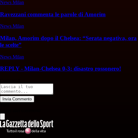
News Milan
Ravezzani commenta le parole di Amorim
News Milan
Milan, Amorim dopo il Chelsea: “Serata negativa, ora
le scelte”
News Milan
REPLY - Milan-Chelsea 0-3: disastro rossonero!
Commenti
Invia Commento
Tutti
Leggi altri commenti