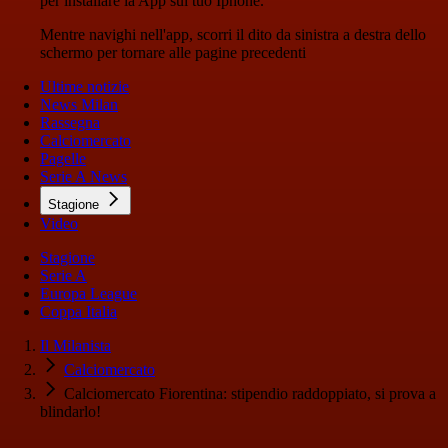
per installare la App sul tuo Iphone.
Mentre navighi nell'app, scorri il dito da sinistra a destra dello
schermo per tornare alle pagine precedenti
Ultime notizie
News Milan
Rassegna
Calciomercato
Pagelle
Serie A News
Stagione
Video
Stagione
Serie A
Europa League
Coppa Italia
Il Milanista
Calciomercato
Calciomercato Fiorentina: stipendio raddoppiato, si prova a
blindarlo!