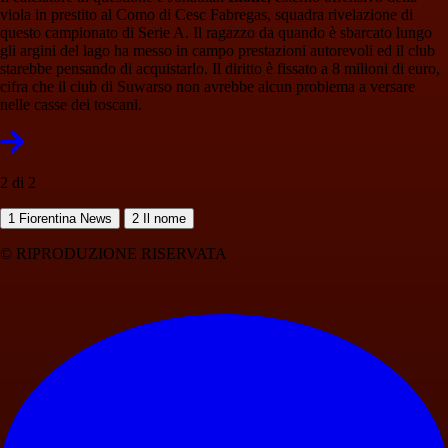
viola in prestito al Como di Cesc Fabregas, squadra rivelazione di
questo campionato di Serie A. Il ragazzo da quando è sbarcato lungo
gli argini del lago ha messo in campo prestazioni autorevoli ed il club
starebbe pensando di acquistarlo. Il diritto è fissato a 8 milioni di euro,
cifra che il club di Suwarso non avrebbe alcun problema a versare
nelle casse dei toscani.
2 di 2
1
Fiorentina News
2
Il nome
© RIPRODUZIONE RISERVATA