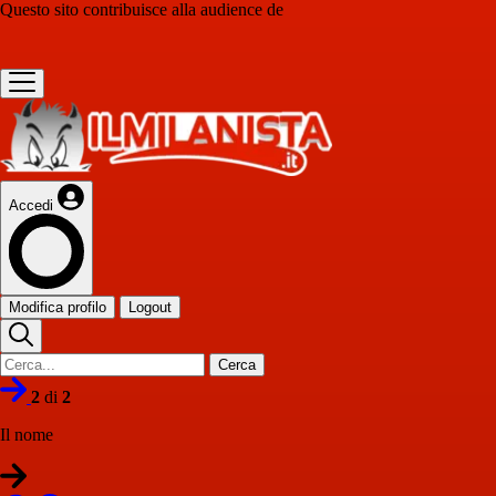
Questo sito contribuisce alla audience de
Accedi
Modifica profilo
Logout
Cerca
2
di
2
Il nome