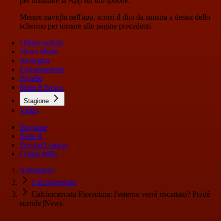
per installare la App sul tuo Iphone.
Mentre navighi nell'app, scorri il dito da sinistra a destra dello
schermo per tornare alle pagine precedenti
Ultime notizie
News Milan
Rassegna
Calciomercato
Pagelle
Serie A News
Stagione
Video
Stagione
Serie A
Europa League
Coppa Italia
Il Milanista
Calciomercato
Calciomercato Fiorentina: l'esterno verrà riscattato? Pradè
sorride |News