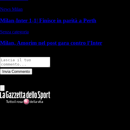
News Milan
Milan-Inter 1-1| Finisce in parità a Perth
Senza categoria
Milan, Amorim nel post gara contro l’Inter
Commenti
Invia Commento
Tutti
Leggi altri commenti
Ilmilanista.it
Testata giornalistica autorizzazione tribunale di Roma iscritta con il
n°78 con delibera del 12/04/2018. Direttore Responsabile: Stefano