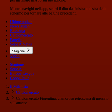
per installare la App sul tuo Iphone.
Mentre navighi nell'app, scorri il dito da sinistra a destra dello
schermo per tornare alle pagine precedenti
Ultime notizie
News Milan
Rassegna
Calciomercato
Pagelle
Serie A News
Stagione
Video
Stagione
Serie A
Europa League
Coppa Italia
Il Milanista
Calciomercato
Calciomercato Fiorentina: clamoroso retroscena di mercato
sull'attacco