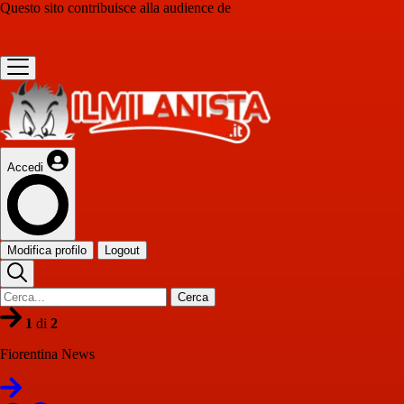
Questo sito contribuisce alla audience de
Accedi
Modifica profilo
Logout
Cerca
1
di
2
Fiorentina News