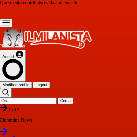
Questo sito contribuisce alla audience de
Accedi
Modifica profilo
Logout
Cerca
1
di
2
Fiorentina News