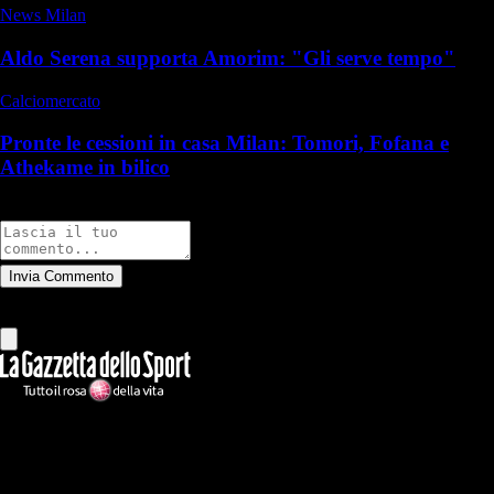
News Milan
Aldo Serena supporta Amorim: "Gli serve tempo"
Calciomercato
Pronte le cessioni in casa Milan: Tomori, Fofana e
Athekame in bilico
Commenti
Invia Commento
Tutti
Leggi altri commenti
Ilmilanista.it
Testata giornalistica autorizzazione tribunale di Roma iscritta con il
n°78 con delibera del 12/04/2018. Direttore Responsabile: Stefano