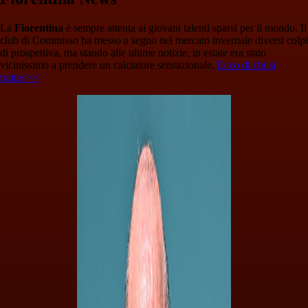
La
Fiorentina
è sempre attenta ai giovani talenti sparsi per il mondo. Il
club di Commisso ha messo a segno nel mercato invernale diversi colpi
di prospettiva, ma stando alle ultime notizie, in estate era stato
vicinissimo a prendere un calciatore sensazionale.
Ecco di chi si
tratta<<<