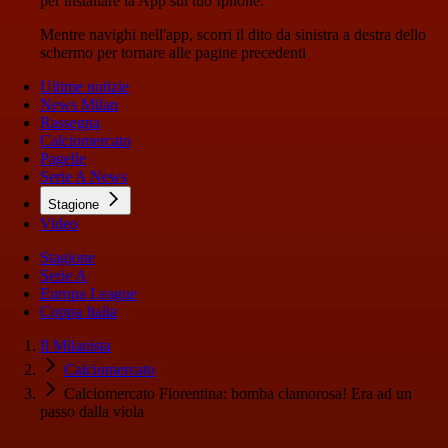
per installare la App sul tuo Iphone.
Mentre navighi nell'app, scorri il dito da sinistra a destra dello
schermo per tornare alle pagine precedenti
Ultime notizie
News Milan
Rassegna
Calciomercato
Pagelle
Serie A News
Stagione
Video
Stagione
Serie A
Europa League
Coppa Italia
Il Milanista
Calciomercato
Calciomercato Fiorentina: bomba clamorosa! Era ad un
passo dalla viola