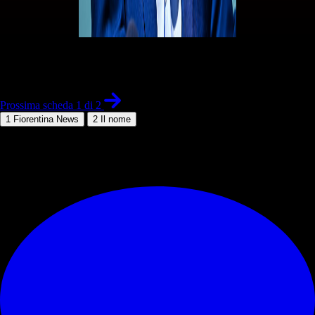
1 di 2
Prossima scheda 1 di 2
1
Fiorentina News
2
Il nome
© RIPRODUZIONE RISERVATA