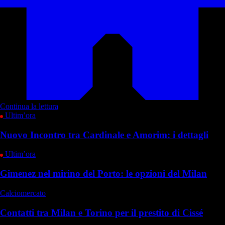
Continua la lettura
Ultim’ora
Nuovo Incontro tra Cardinale e Amorim: i dettagli
Ultim’ora
Gimenez nel mirino del Porto: le opzioni del Milan
Calciomercato
Contatti tra Milan e Torino per il prestito di Cissé