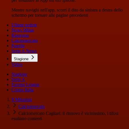
per installare la App sul tuo Iphone.
Mentre navighi nell'app, scorri il dito da sinistra a destra dello
schermo per tornare alle pagine precedenti
Ultime notizie
News Milan
Rassegna
Calciomercato
Pagelle
Serie A News
Stagione
Video
Stagione
Serie A
Europa League
Coppa Italia
Il Milanista
Calciomercato
Calciomercato Cagliari: il rinnovo è vicinissimo, i tifosi
esultano contenti