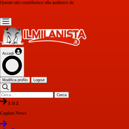
Questo sito contribuisce alla audience de
Accedi
Modifica profilo
Logout
Cerca
1
di
2
Cagliari News