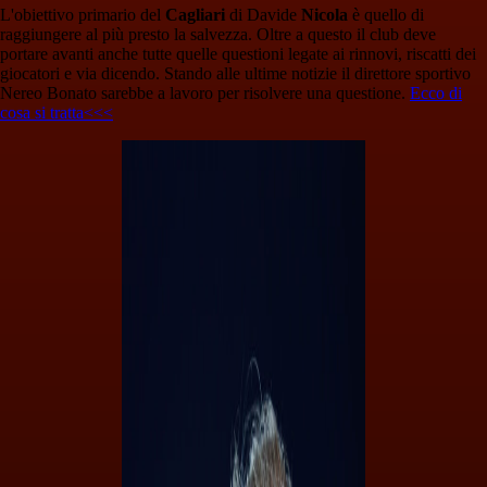
L'obiettivo primario del
Cagliari
di Davide
Nicola
è quello di
raggiungere al più presto la salvezza. Oltre a questo il club deve
portare avanti anche tutte quelle questioni legate ai rinnovi, riscatti dei
giocatori e via dicendo. Stando alle ultime notizie il direttore sportivo
Nereo Bonato sarebbe a lavoro per risolvere una questione.
Ecco di
cosa si tratta<<<