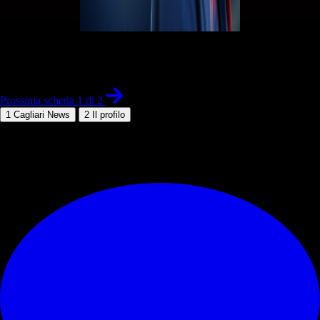
1 di 2
Prossima scheda 1 di 2
1
Cagliari News
2
Il profilo
© RIPRODUZIONE RISERVATA