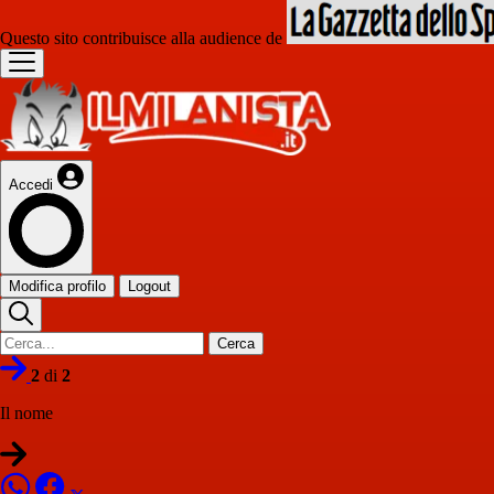
Questo sito contribuisce alla audience de
Accedi
Modifica profilo
Logout
Cerca
2
di
2
Il nome