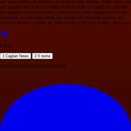
suo futuro nell'isola continua ad essere in forte dubbio. Nelle ultime ore
una squadra dell'Arabia Saudita avrebbe messo sul piatto un contratto
da capogiro (5 milioni annui) al ragazzo per poter strappare il "sì" del
calciatore. Occhio però anche alla volontà del direttore sportivo dei
rossoblù pronto ad offrire un rinnovo fino al 2028 al centrale difensivo.
2 di 2
1
Cagliari News
2
Il nome
© RIPRODUZIONE RISERVATA