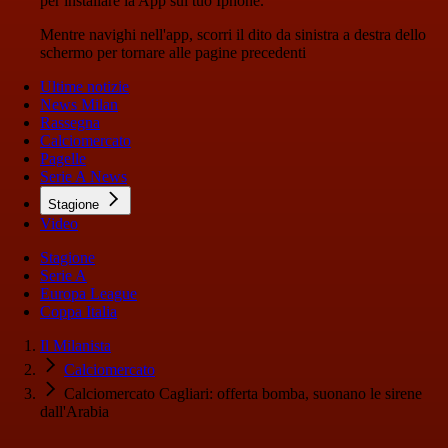
per installare la App sul tuo Iphone.
Mentre navighi nell'app, scorri il dito da sinistra a destra dello
schermo per tornare alle pagine precedenti
Ultime notizie
News Milan
Rassegna
Calciomercato
Pagelle
Serie A News
Stagione
Video
Stagione
Serie A
Europa League
Coppa Italia
Il Milanista
Calciomercato
Calciomercato Cagliari: offerta bomba, suonano le sirene
dall'Arabia