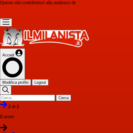
Questo sito contribuisce alla audience de
Accedi
Modifica profilo
Logout
Cerca
2
di
2
Il nome