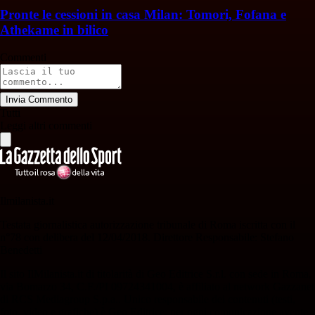
Pronte le cessioni in casa Milan: Tomori, Fofana e
Athekame in bilico
Commenti
Invia Commento
Tutti
Leggi altri commenti
Ilmilanista.it
Testata giornalistica autorizzazione tribunale di Roma iscritta con il
n°78 con delibera del 12/04/2018. Direttore Responsabile: Stefano
Benedetti
Il sito IlMilanista.it di titolarità di Geo Editrice S.r.l. con sede in Roma,
via Bomarzo 34, C.F./PI 09724341004, è affiliato al network Gazzanet
di RCS Mediagroup S.p.a.. Unico responsabile dei contenuti (testi,
foto, video e grafiche) è Geo Editrice; per ogni comunicazione avente