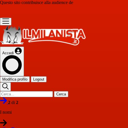
Questo sito contribuisce alla audience de
Accedi
Modifica profilo
Logout
Cerca
2
di
2
I nomi