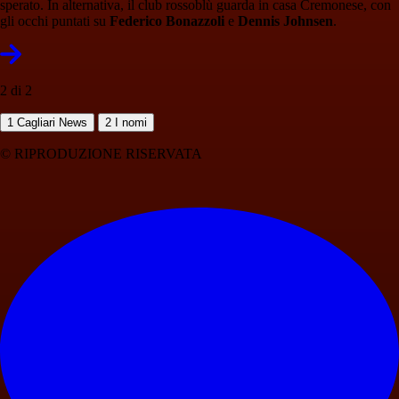
sperato. In alternativa, il club rossoblù guarda in casa Cremonese, con
gli occhi puntati su
Federico Bonazzoli
e
Dennis Johnsen
.
2 di 2
1
Cagliari News
2
I nomi
© RIPRODUZIONE RISERVATA