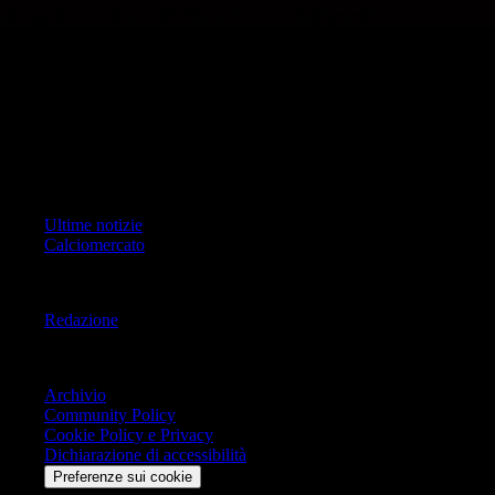
ad oggetto i contenuti del Sito scrivere a info@geoeditrice.it
Pagina non ufficiale, non autorizzata o connessa a Associazione Calcio
Milan S.p.A. I marchi MILAN e AC MILAN sono di esclusiva
proprietà di Associazione Calcio Milan S.p.A..
Copyright Copyright 2021-2026 © IlMilanista.it & Geo Editrice S.r.l |
Tutti i diritti riservati.
Primo Piano
Ultime notizie
Calciomercato
Informazioni
Redazione
Trasparenza
Archivio
Community Policy
Cookie Policy e Privacy
Dichiarazione di accessibilità
Preferenze sui cookie