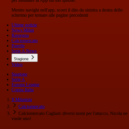
per installare la App sul tuo Iphone.
Mentre navighi nell'app, scorri il dito da sinistra a destra dello
schermo per tornare alle pagine precedenti
Ultime notizie
News Milan
Rassegna
Calciomercato
Pagelle
Serie A News
Stagione
Video
Stagione
Serie A
Europa League
Coppa Italia
Il Milanista
Calciomercato
Calciomercato Cagliari: diversi nomi per l'attacco, Nicola ne
vuole uno!