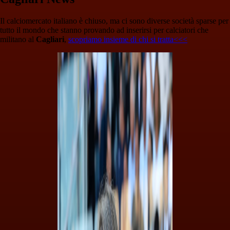
Il calciomercato italiano è chiuso, ma ci sono diverse società sparse per
tutto il mondo che stanno provando ad inserirsi per calciatori che
militano al
Cagliari
,
scopriamo insieme di chi si tratta<<<