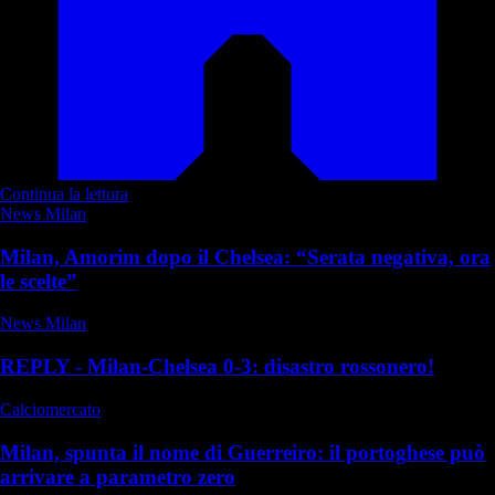
Continua la lettura
News Milan
Milan, Amorim dopo il Chelsea: “Serata negativa, ora
le scelte”
News Milan
REPLY - Milan-Chelsea 0-3: disastro rossonero!
Calciomercato
Milan, spunta il nome di Guerreiro: il portoghese può
arrivare a parametro zero