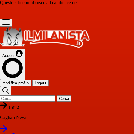
Questo sito contribuisce alla audience de
Accedi
Modifica profilo
Logout
Cerca
1
di
2
Cagliari News