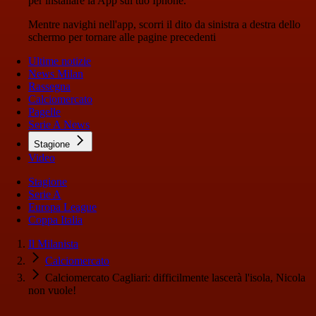
per installare la App sul tuo Iphone.
Mentre navighi nell'app, scorri il dito da sinistra a destra dello
schermo per tornare alle pagine precedenti
Ultime notizie
News Milan
Rassegna
Calciomercato
Pagelle
Serie A News
Stagione
Video
Stagione
Serie A
Europa League
Coppa Italia
Il Milanista
Calciomercato
Calciomercato Cagliari: difficilmente lascerà l'isola, Nicola
non vuole!