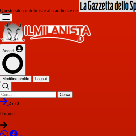
Questo sito contribuisce alla audience de
Accedi
Modifica profilo
Logout
Cerca
2
di
2
Il nome