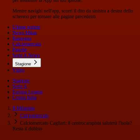
per installare la App sul tuo Iphone.
Mentre navighi nell'app, scorri il dito da sinistra a destra dello
schermo per tornare alle pagine precedenti
Ultime notizie
News Milan
Rassegna
Calciomercato
Pagelle
Serie A News
Stagione
Video
Stagione
Serie A
Europa League
Coppa Italia
Il Milanista
Calciomercato
Calciomercato Cagliari: il centrocampista saluterà l'isola?
Resta il dubbio