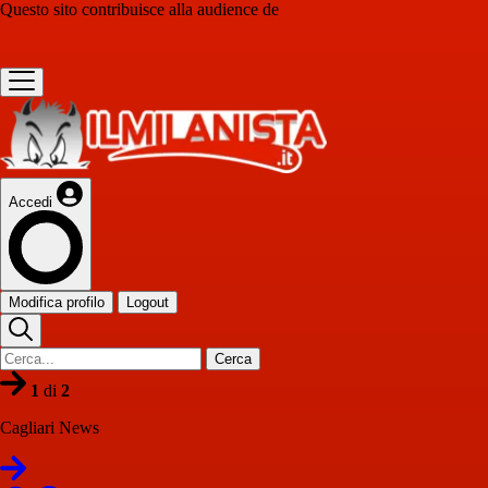
Questo sito contribuisce alla audience de
Accedi
Modifica profilo
Logout
Cerca
1
di
2
Cagliari News