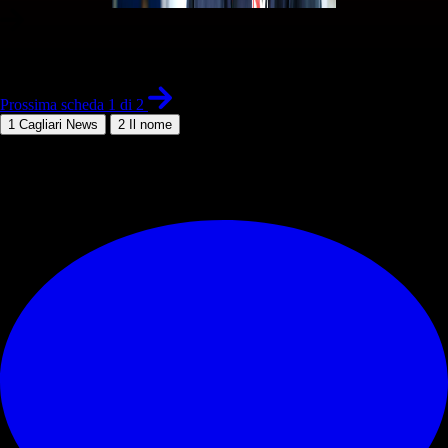
1 di 2
Prossima scheda 1 di 2
1
Cagliari News
2
Il nome
© RIPRODUZIONE RISERVATA