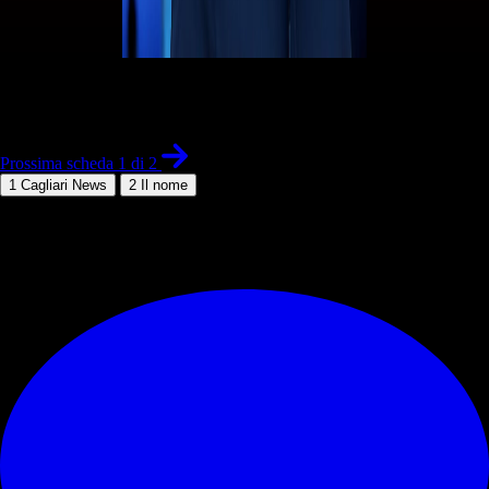
1 di 2
Prossima scheda 1 di 2
1
Cagliari News
2
Il nome
© RIPRODUZIONE RISERVATA