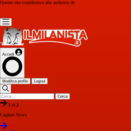
Questo sito contribuisce alla audience de
Accedi
Modifica profilo
Logout
Cerca
1
di
2
Cagliari News