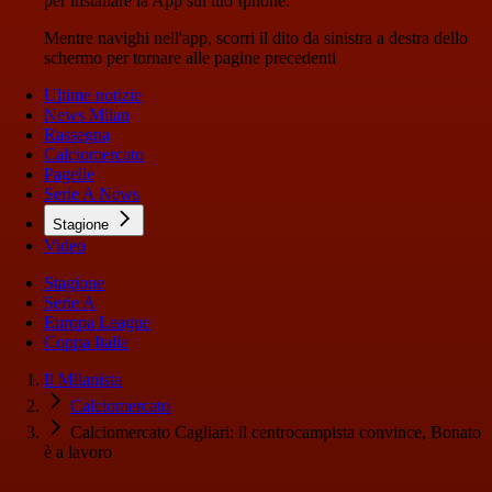
per installare la App sul tuo Iphone.
Mentre navighi nell'app, scorri il dito da sinistra a destra dello
schermo per tornare alle pagine precedenti
Ultime notizie
News Milan
Rassegna
Calciomercato
Pagelle
Serie A News
Stagione
Video
Stagione
Serie A
Europa League
Coppa Italia
Il Milanista
Calciomercato
Calciomercato Cagliari: il centrocampista convince, Bonato
è a lavoro