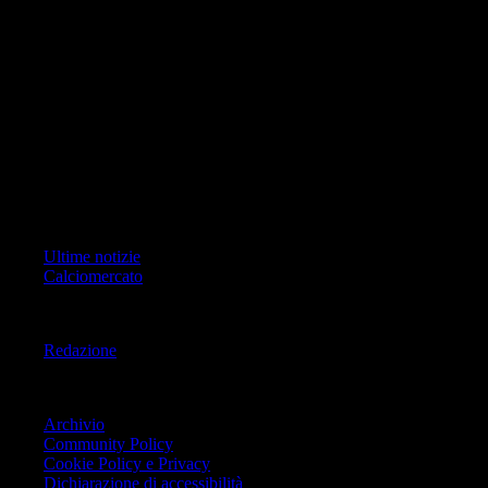
di RCS Mediagroup S.p.a.. Unico responsabile dei contenuti (testi,
foto, video e grafiche) è Geo Editrice; per ogni comunicazione avente
ad oggetto i contenuti del Sito scrivere a info@geoeditrice.it
Pagina non ufficiale, non autorizzata o connessa a Associazione Calcio
Milan S.p.A. I marchi MILAN e AC MILAN sono di esclusiva
proprietà di Associazione Calcio Milan S.p.A..
Copyright Copyright 2021-2026 © IlMilanista.it & Geo Editrice S.r.l |
Tutti i diritti riservati.
Primo Piano
Ultime notizie
Calciomercato
Informazioni
Redazione
Trasparenza
Archivio
Community Policy
Cookie Policy e Privacy
Dichiarazione di accessibilità