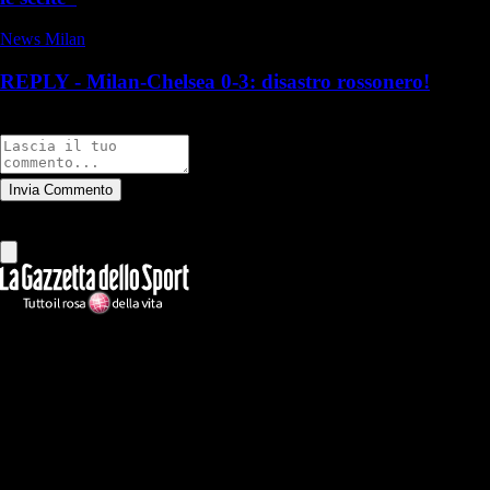
News Milan
REPLY - Milan-Chelsea 0-3: disastro rossonero!
Commenti
Invia Commento
Tutti
Leggi altri commenti
Ilmilanista.it
Testata giornalistica autorizzazione tribunale di Roma iscritta con il
n°78 con delibera del 12/04/2018. Direttore Responsabile: Stefano
Benedetti
Il sito IlMilanista.it di titolarità di Geo Editrice S.r.l. con sede in Roma,
via Bomarzo 34, C.F./PI 09724341004, è affiliato al network Gazzanet