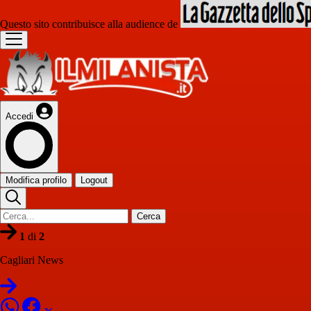
Questo sito contribuisce alla audience de
Accedi
Modifica profilo
Logout
Cerca
1
di
2
Cagliari News