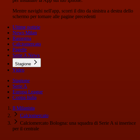
per installare la App sul tuo Iphone.
Mentre navighi nell'app, scorri il dito da sinistra a destra dello
schermo per tornare alle pagine precedenti
Ultime notizie
News Milan
Rassegna
Calciomercato
Pagelle
Serie A News
Stagione
Video
Stagione
Serie A
Europa League
Coppa Italia
Il Milanista
Calciomercato
Calciomercato Bologna: una squadra di Serie A si inserisce
per il centrale