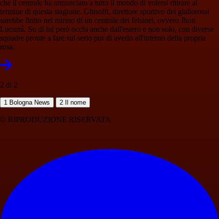
che il centrale ha annunciato a tutto il mondo di volersi ritirare al
termine di questa stagione. Ghisolfi, direttore sportivo dei giallorossi
sarebbe finito nel mirino di un centrale dei felsinei, ovvero Jhon
Lucumì. Su di lui però occhi anche dall'estero e non solo, con diverse
squadre pronte a fare sul serio pur di averlo all'interno della propria
rosa.
2 di 2
1
Bologna News
2
Il nome
© RIPRODUZIONE RISERVATA