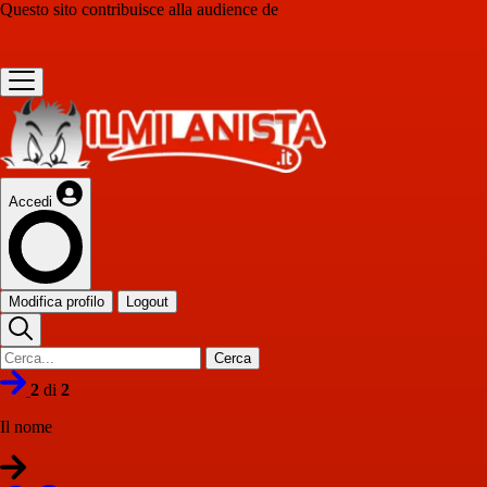
Questo sito contribuisce alla audience de
Accedi
Modifica profilo
Logout
Cerca
2
di
2
Il nome