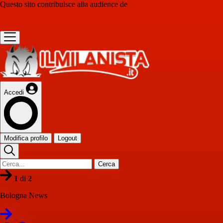
Questo sito contribuisce alla audience de
Accedi
Modifica profilo
Logout
Cerca
1
di
2
Bologna News