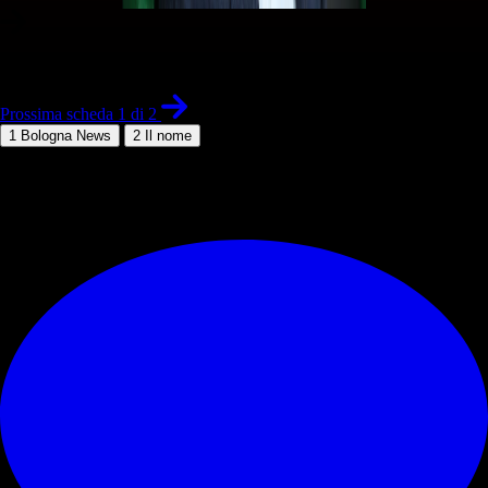
1 di 2
Prossima scheda 1 di 2
1
Bologna News
2
Il nome
© RIPRODUZIONE RISERVATA