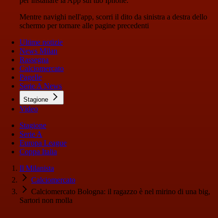
per installare la App sul tuo Iphone.
Mentre navighi nell'app, scorri il dito da sinistra a destra dello
schermo per tornare alle pagine precedenti
Ultime notizie
News Milan
Rassegna
Calciomercato
Pagelle
Serie A News
Stagione
Video
Stagione
Serie A
Europa League
Coppa Italia
Il Milanista
Calciomercato
Calciomercato Bologna: il ragazzo è nel mirino di una big,
Sartori non molla