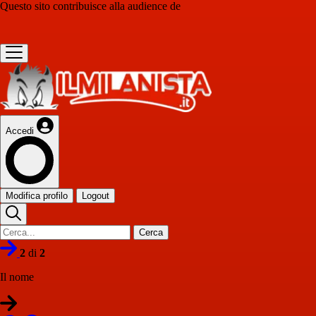
Questo sito contribuisce alla audience de
Accedi
Modifica profilo
Logout
Cerca
2
di
2
Il nome