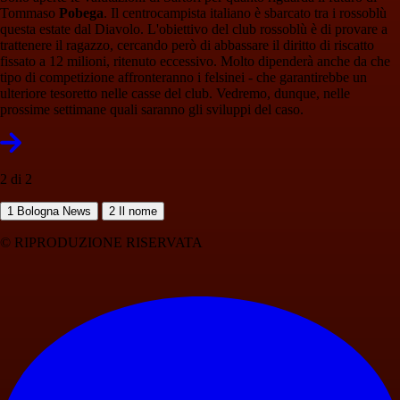
Tommaso
Pobega
. Il centrocampista italiano è sbarcato tra i rossoblù
questa estate dal Diavolo. L'obiettivo del club rossoblù è di provare a
trattenere il ragazzo, cercando però di abbassare il diritto di riscatto
fissato a 12 milioni, ritenuto eccessivo. Molto dipenderà anche da che
tipo di competizione affronteranno i felsinei - che garantirebbe un
ulteriore tesoretto nelle casse del club. Vedremo, dunque, nelle
prossime settimane quali saranno gli sviluppi del caso.
2 di 2
1
Bologna News
2
Il nome
© RIPRODUZIONE RISERVATA