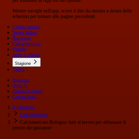
per installare la App sul tuo Iphone.
Mentre navighi nell'app, scorri il dito da sinistra a destra dello
schermo per tornare alle pagine precedenti
Ultime notizie
News Milan
Rassegna
Calciomercato
Pagelle
Serie A News
Stagione
Video
Stagione
Serie A
Europa League
Coppa Italia
Il Milanista
Calciomercato
Calciomercato Bologna: tutti al lavoro per abbassare il
prezzo del giocatore